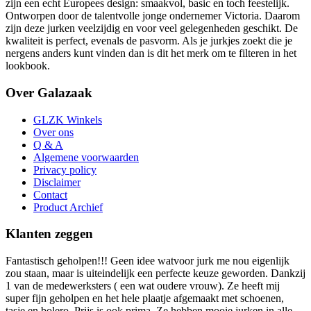
zijn een echt Europees design: smaakvol, basic en toch feestelijk.
Ontworpen door de talentvolle jonge ondernemer Victoria. Daarom
zijn deze jurken veelzijdig en voor veel gelegenheden geschikt. De
kwaliteit is perfect, evenals de pasvorm. Als je jurkjes zoekt die je
nergens anders kunt vinden dan is dit het merk om te filteren in het
lookbook.
Over Galazaak
GLZK Winkels
Over ons
Q & A
Algemene voorwaarden
Privacy policy
Disclaimer
Contact
Product Archief
Klanten zeggen
Fantastisch geholpen!!! Geen idee watvoor jurk me nou eigenlijk
zou staan, maar is uiteindelijk een perfecte keuze geworden. Dankzij
1 van de medewerksters ( een wat oudere vrouw). Ze heeft mij
super fijn geholpen en het hele plaatje afgemaakt met schoenen,
tasje en bolero. Prijs is ook prima. Ze hebben mooie jurken in alle