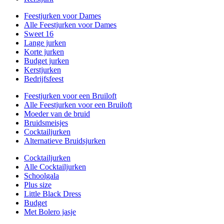
Feestjurken voor Dames
Alle Feestjurken voor Dames
Sweet 16
Lange jurken
Korte jurken
Budget jurken
Kerstjurken
Bedrijfsfeest
Feestjurken voor een Bruiloft
Alle Feestjurken voor een Bruiloft
Moeder van de bruid
Bruidsmeisjes
Cocktailjurken
Alternatieve Bruidsjurken
Cocktailjurken
Alle Cocktailjurken
Schoolgala
Plus size
Little Black Dress
Budget
Met Bolero jasje