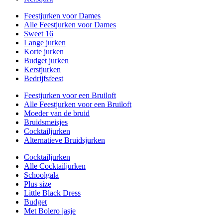
Feestjurken voor Dames
Alle Feestjurken voor Dames
Sweet 16
Lange jurken
Korte jurken
Budget jurken
Kerstjurken
Bedrijfsfeest
Feestjurken voor een Bruiloft
Alle Feestjurken voor een Bruiloft
Moeder van de bruid
Bruidsmeisjes
Cocktailjurken
Alternatieve Bruidsjurken
Cocktailjurken
Alle Cocktailjurken
Schoolgala
Plus size
Little Black Dress
Budget
Met Bolero jasje