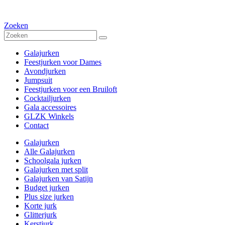
Zoeken
Galajurken
Feestjurken voor Dames
Avondjurken
Jumpsuit
Feestjurken voor een Bruiloft
Cocktailjurken
Gala accessoires
GLZK Winkels
Contact
Galajurken
Alle Galajurken
Schoolgala jurken
Galajurken met split
Galajurken van Satijn
Budget jurken
Plus size jurken
Korte jurk
Glitterjurk
Kerstjurk