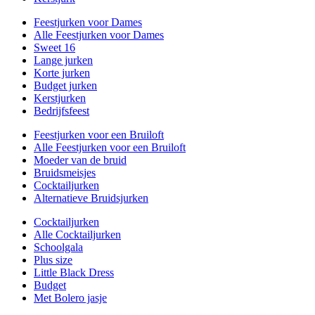
Feestjurken voor Dames
Alle Feestjurken voor Dames
Sweet 16
Lange jurken
Korte jurken
Budget jurken
Kerstjurken
Bedrijfsfeest
Feestjurken voor een Bruiloft
Alle Feestjurken voor een Bruiloft
Moeder van de bruid
Bruidsmeisjes
Cocktailjurken
Alternatieve Bruidsjurken
Cocktailjurken
Alle Cocktailjurken
Schoolgala
Plus size
Little Black Dress
Budget
Met Bolero jasje