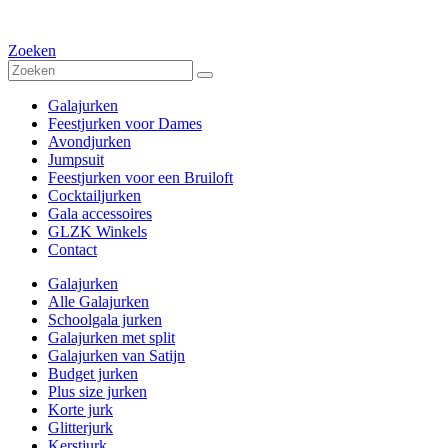
Zoeken
Galajurken
Feestjurken voor Dames
Avondjurken
Jumpsuit
Feestjurken voor een Bruiloft
Cocktailjurken
Gala accessoires
GLZK Winkels
Contact
Galajurken
Alle Galajurken
Schoolgala jurken
Galajurken met split
Galajurken van Satijn
Budget jurken
Plus size jurken
Korte jurk
Glitterjurk
Kerstjurk