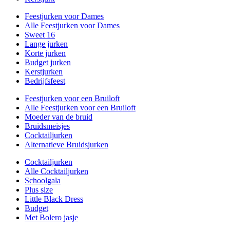
Feestjurken voor Dames
Alle Feestjurken voor Dames
Sweet 16
Lange jurken
Korte jurken
Budget jurken
Kerstjurken
Bedrijfsfeest
Feestjurken voor een Bruiloft
Alle Feestjurken voor een Bruiloft
Moeder van de bruid
Bruidsmeisjes
Cocktailjurken
Alternatieve Bruidsjurken
Cocktailjurken
Alle Cocktailjurken
Schoolgala
Plus size
Little Black Dress
Budget
Met Bolero jasje