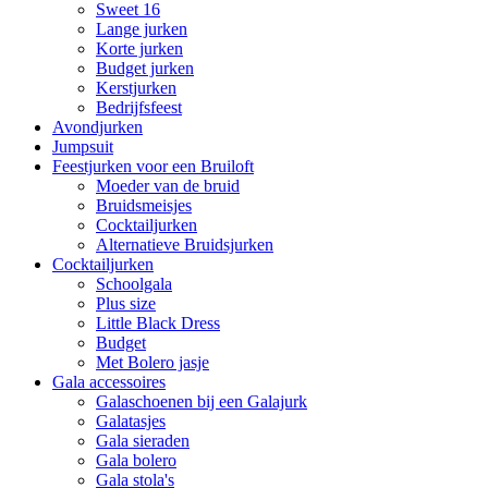
Sweet 16
Lange jurken
Korte jurken
Budget jurken
Kerstjurken
Bedrijfsfeest
Avondjurken
Jumpsuit
Feestjurken voor een Bruiloft
Moeder van de bruid
Bruidsmeisjes
Cocktailjurken
Alternatieve Bruidsjurken
Cocktailjurken
Schoolgala
Plus size
Little Black Dress
Budget
Met Bolero jasje
Gala accessoires
Galaschoenen bij een Galajurk
Galatasjes
Gala sieraden
Gala bolero
Gala stola's