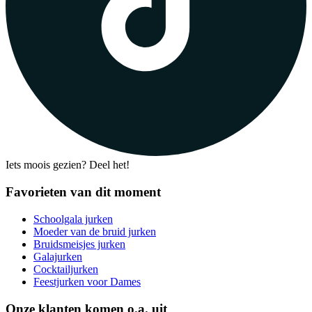
Iets moois gezien? Deel het!
Favorieten van dit moment
Schoolgala jurken
Moeder van de bruid jurken
Bruidsmeisjes jurken
Galajurken
Cocktailjurken
Feestjurken voor Dames
Onze klanten komen o.a. uit