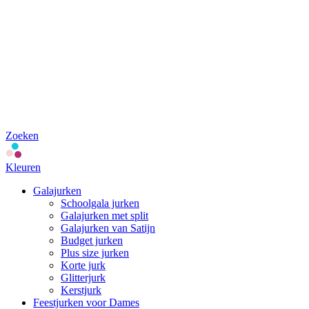
Zoeken
Kleuren
Galajurken
Schoolgala jurken
Galajurken met split
Galajurken van Satijn
Budget jurken
Plus size jurken
Korte jurk
Glitterjurk
Kerstjurk
Feestjurken voor Dames