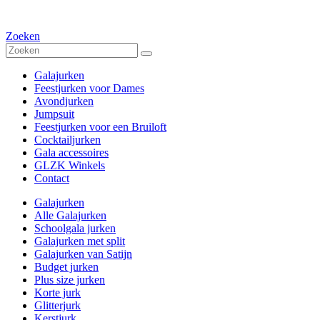
Zoeken
Galajurken
Feestjurken voor Dames
Avondjurken
Jumpsuit
Feestjurken voor een Bruiloft
Cocktailjurken
Gala accessoires
GLZK Winkels
Contact
Galajurken
Alle Galajurken
Schoolgala jurken
Galajurken met split
Galajurken van Satijn
Budget jurken
Plus size jurken
Korte jurk
Glitterjurk
Kerstjurk