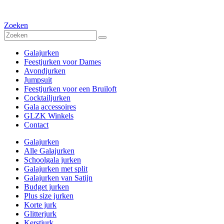
Zoeken
Galajurken
Feestjurken voor Dames
Avondjurken
Jumpsuit
Feestjurken voor een Bruiloft
Cocktailjurken
Gala accessoires
GLZK Winkels
Contact
Galajurken
Alle Galajurken
Schoolgala jurken
Galajurken met split
Galajurken van Satijn
Budget jurken
Plus size jurken
Korte jurk
Glitterjurk
Kerstjurk