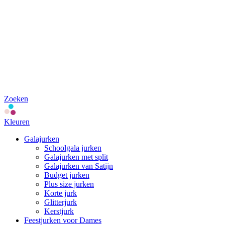
Zoeken
Kleuren
Galajurken
Schoolgala jurken
Galajurken met split
Galajurken van Satijn
Budget jurken
Plus size jurken
Korte jurk
Glitterjurk
Kerstjurk
Feestjurken voor Dames