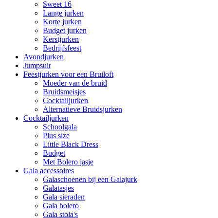
Sweet 16
Lange jurken
Korte jurken
Budget jurken
Kerstjurken
Bedrijfsfeest
Avondjurken
Jumpsuit
Feestjurken voor een Bruiloft
Moeder van de bruid
Bruidsmeisjes
Cocktailjurken
Alternatieve Bruidsjurken
Cocktailjurken
Schoolgala
Plus size
Little Black Dress
Budget
Met Bolero jasje
Gala accessoires
Galaschoenen bij een Galajurk
Galatasjes
Gala sieraden
Gala bolero
Gala stola's