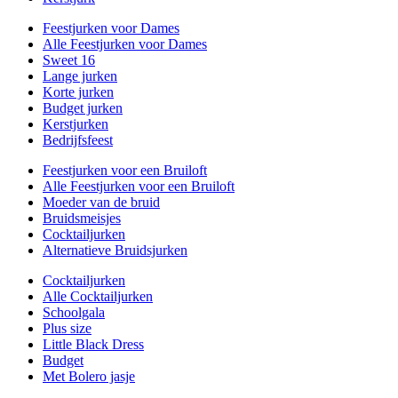
Feestjurken voor Dames
Alle Feestjurken voor Dames
Sweet 16
Lange jurken
Korte jurken
Budget jurken
Kerstjurken
Bedrijfsfeest
Feestjurken voor een Bruiloft
Alle Feestjurken voor een Bruiloft
Moeder van de bruid
Bruidsmeisjes
Cocktailjurken
Alternatieve Bruidsjurken
Cocktailjurken
Alle Cocktailjurken
Schoolgala
Plus size
Little Black Dress
Budget
Met Bolero jasje