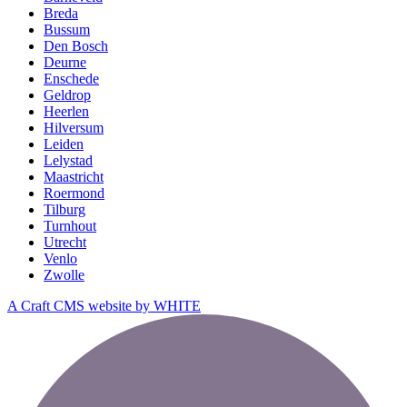
Breda
Bussum
Den Bosch
Deurne
Enschede
Geldrop
Heerlen
Hilversum
Leiden
Lelystad
Maastricht
Roermond
Tilburg
Turnhout
Utrecht
Venlo
Zwolle
A Craft CMS website by WHITE