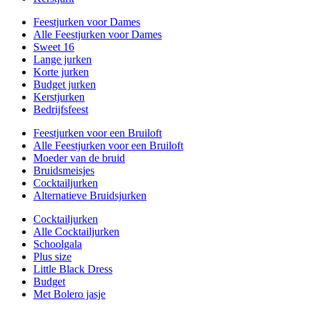
Feestjurken voor Dames
Alle Feestjurken voor Dames
Sweet 16
Lange jurken
Korte jurken
Budget jurken
Kerstjurken
Bedrijfsfeest
Feestjurken voor een Bruiloft
Alle Feestjurken voor een Bruiloft
Moeder van de bruid
Bruidsmeisjes
Cocktailjurken
Alternatieve Bruidsjurken
Cocktailjurken
Alle Cocktailjurken
Schoolgala
Plus size
Little Black Dress
Budget
Met Bolero jasje