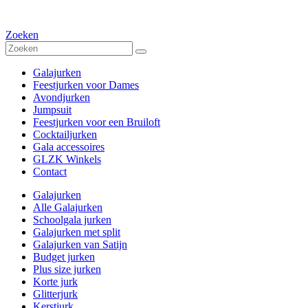
Zoeken
Galajurken
Feestjurken voor Dames
Avondjurken
Jumpsuit
Feestjurken voor een Bruiloft
Cocktailjurken
Gala accessoires
GLZK Winkels
Contact
Galajurken
Alle Galajurken
Schoolgala jurken
Galajurken met split
Galajurken van Satijn
Budget jurken
Plus size jurken
Korte jurk
Glitterjurk
Kerstjurk