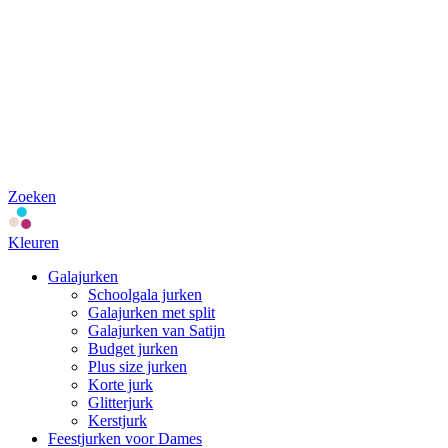
Zoeken
Kleuren
Galajurken
Schoolgala jurken
Galajurken met split
Galajurken van Satijn
Budget jurken
Plus size jurken
Korte jurk
Glitterjurk
Kerstjurk
Feestjurken voor Dames