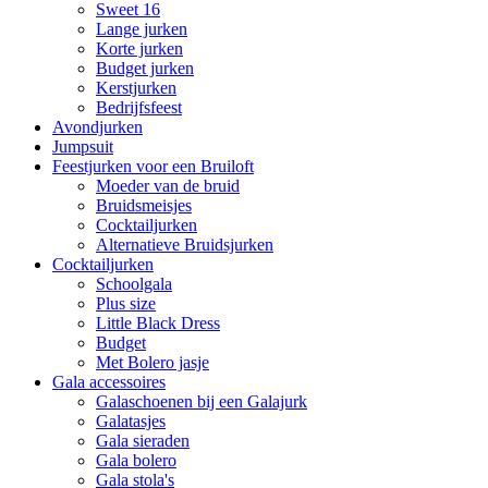
Sweet 16
Lange jurken
Korte jurken
Budget jurken
Kerstjurken
Bedrijfsfeest
Avondjurken
Jumpsuit
Feestjurken voor een Bruiloft
Moeder van de bruid
Bruidsmeisjes
Cocktailjurken
Alternatieve Bruidsjurken
Cocktailjurken
Schoolgala
Plus size
Little Black Dress
Budget
Met Bolero jasje
Gala accessoires
Galaschoenen bij een Galajurk
Galatasjes
Gala sieraden
Gala bolero
Gala stola's