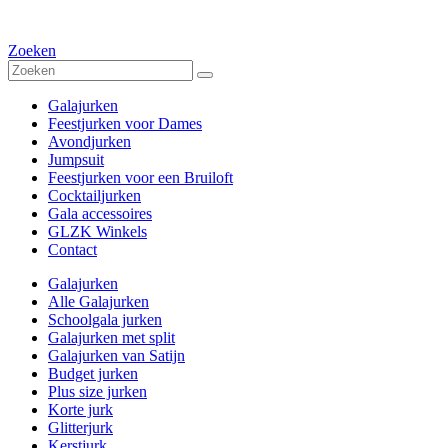
Zoeken
Galajurken
Feestjurken voor Dames
Avondjurken
Jumpsuit
Feestjurken voor een Bruiloft
Cocktailjurken
Gala accessoires
GLZK Winkels
Contact
Galajurken
Alle Galajurken
Schoolgala jurken
Galajurken met split
Galajurken van Satijn
Budget jurken
Plus size jurken
Korte jurk
Glitterjurk
Kerstjurk