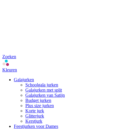
Zoeken
Kleuren
Galajurken
Schoolgala jurken
Galajurken met split
Galajurken van Satijn
Budget jurken
Plus size jurken
Korte jurk
Glitterjurk
Kerstjurk
Feestjurken voor Dames