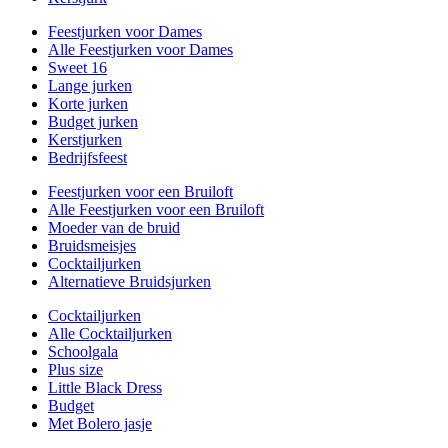
Feestjurken voor Dames
Alle Feestjurken voor Dames
Sweet 16
Lange jurken
Korte jurken
Budget jurken
Kerstjurken
Bedrijfsfeest
Feestjurken voor een Bruiloft
Alle Feestjurken voor een Bruiloft
Moeder van de bruid
Bruidsmeisjes
Cocktailjurken
Alternatieve Bruidsjurken
Cocktailjurken
Alle Cocktailjurken
Schoolgala
Plus size
Little Black Dress
Budget
Met Bolero jasje