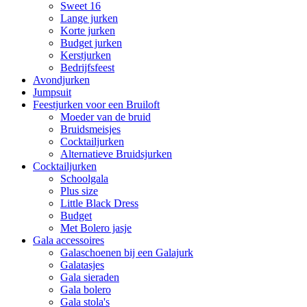
Sweet 16
Lange jurken
Korte jurken
Budget jurken
Kerstjurken
Bedrijfsfeest
Avondjurken
Jumpsuit
Feestjurken voor een Bruiloft
Moeder van de bruid
Bruidsmeisjes
Cocktailjurken
Alternatieve Bruidsjurken
Cocktailjurken
Schoolgala
Plus size
Little Black Dress
Budget
Met Bolero jasje
Gala accessoires
Galaschoenen bij een Galajurk
Galatasjes
Gala sieraden
Gala bolero
Gala stola's