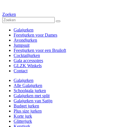
Zoeken
Galajurken
Feestjurken voor Dames
Avondjurken
Jumpsuit
Feestjurken voor een Bruiloft
Cocktailjurken
Gala accessoires
GLZK Winkels
Contact
Galajurken
Alle Galajurken
Schoolgala jurken
Galajurken met split
Galajurken van Satijn
Budget jurken
Plus size jurken
Korte jurk
Glitterjurk
Kerstjurk