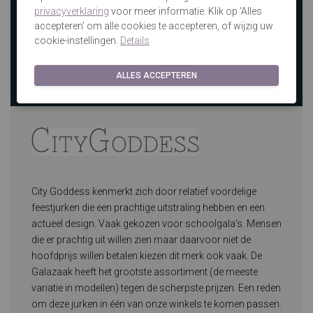
privacyverklaring
voor meer informatie. Klik op ‘Alles
accepteren’ om alle cookies te accepteren, of wijzig uw
cookie-instellingen.
Details
ALLES ACCEPTEREN
City Goddess kenmerkt zich door relatief voordelige
feestjurken die een prachtige uitstraling hebben en een
actueel design. Vaak gekozen voor schoolgala's. Mensen
die er prachtig uit willen zien maar daarvoor niet de
hoofdprijs willen betalen kiezen dit merk ook vaak. De
Galazaak heeft het grootste assortiment (de meeste
variatie in modellen) tegen de scherpste prijzen. Een reden
om deze jurken in één van onze winkels te komen passen.