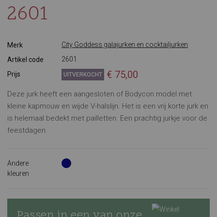
2601
City Goddess galajurken en cocktailjurken
Merk
2601
Artikel code
€ 75,00
Prijs
UITVERKOCHT
Deze jurk heeft een aangesloten of Bodycon model met
kleine kapmouw en wijde V-halslijn. Het is een vrij korte jurk en
is helemaal bedekt met pailletten. Een prachtig jurkje voor de
feestdagen.
Andere
kleuren
Passen in een van onze