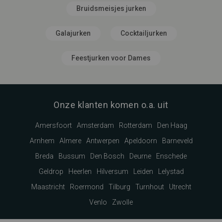
Bruidsmeisjes jurken
Galajurken
Cocktailjurken
Feestjurken voor Dames
Onze klanten komen o.a. uit
Amersfoort
Amsterdam
Rotterdam
Den Haag
Arnhem
Almere
Antwerpen
Apeldoorn
Barneveld
Breda
Bussum
Den Bosch
Deurne
Enschede
Geldrop
Heerlen
Hilversum
Leiden
Lelystad
Maastricht
Roermond
Tilburg
Turnhout
Utrecht
Venlo
Zwolle