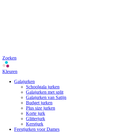
Zoeken
Kleuren
Galajurken
Schoolgala jurken
Galajurken met split
Galajurken van Satijn
Budget jurken
Plus size jurken
Korte jurk
Glitterjurk
Kerstjurk
Feestjurken voor Dames