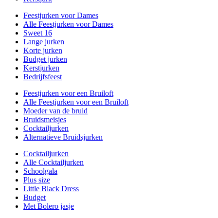
Feestjurken voor Dames
Alle Feestjurken voor Dames
Sweet 16
Lange jurken
Korte jurken
Budget jurken
Kerstjurken
Bedrijfsfeest
Feestjurken voor een Bruiloft
Alle Feestjurken voor een Bruiloft
Moeder van de bruid
Bruidsmeisjes
Cocktailjurken
Alternatieve Bruidsjurken
Cocktailjurken
Alle Cocktailjurken
Schoolgala
Plus size
Little Black Dress
Budget
Met Bolero jasje