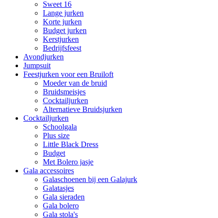
Sweet 16
Lange jurken
Korte jurken
Budget jurken
Kerstjurken
Bedrijfsfeest
Avondjurken
Jumpsuit
Feestjurken voor een Bruiloft
Moeder van de bruid
Bruidsmeisjes
Cocktailjurken
Alternatieve Bruidsjurken
Cocktailjurken
Schoolgala
Plus size
Little Black Dress
Budget
Met Bolero jasje
Gala accessoires
Galaschoenen bij een Galajurk
Galatasjes
Gala sieraden
Gala bolero
Gala stola's