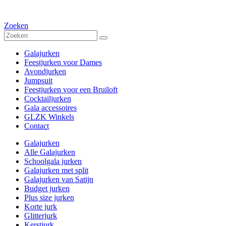
Zoeken
Galajurken
Feestjurken voor Dames
Avondjurken
Jumpsuit
Feestjurken voor een Bruiloft
Cocktailjurken
Gala accessoires
GLZK Winkels
Contact
Galajurken
Alle Galajurken
Schoolgala jurken
Galajurken met split
Galajurken van Satijn
Budget jurken
Plus size jurken
Korte jurk
Glitterjurk
Kerstjurk