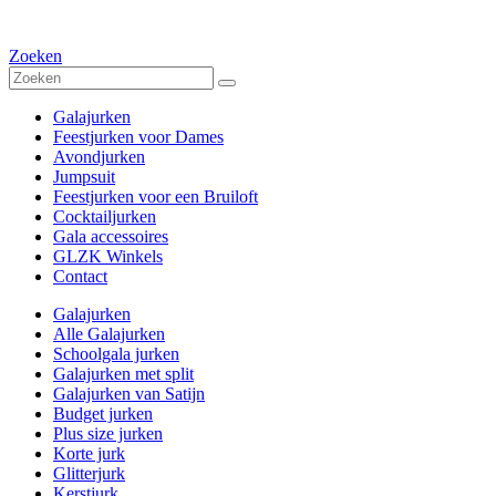
Zoeken
Galajurken
Feestjurken voor Dames
Avondjurken
Jumpsuit
Feestjurken voor een Bruiloft
Cocktailjurken
Gala accessoires
GLZK Winkels
Contact
Galajurken
Alle Galajurken
Schoolgala jurken
Galajurken met split
Galajurken van Satijn
Budget jurken
Plus size jurken
Korte jurk
Glitterjurk
Kerstjurk