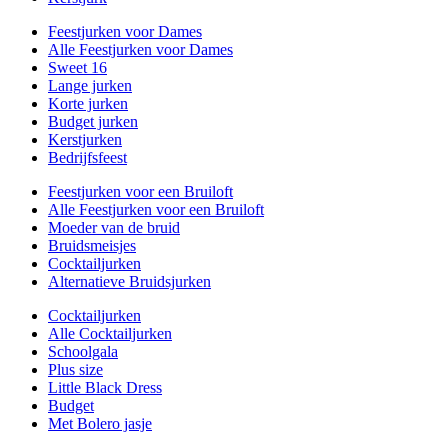
Feestjurken voor Dames
Alle Feestjurken voor Dames
Sweet 16
Lange jurken
Korte jurken
Budget jurken
Kerstjurken
Bedrijfsfeest
Feestjurken voor een Bruiloft
Alle Feestjurken voor een Bruiloft
Moeder van de bruid
Bruidsmeisjes
Cocktailjurken
Alternatieve Bruidsjurken
Cocktailjurken
Alle Cocktailjurken
Schoolgala
Plus size
Little Black Dress
Budget
Met Bolero jasje