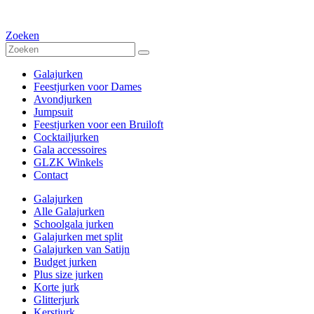
Zoeken
Galajurken
Feestjurken voor Dames
Avondjurken
Jumpsuit
Feestjurken voor een Bruiloft
Cocktailjurken
Gala accessoires
GLZK Winkels
Contact
Galajurken
Alle Galajurken
Schoolgala jurken
Galajurken met split
Galajurken van Satijn
Budget jurken
Plus size jurken
Korte jurk
Glitterjurk
Kerstjurk