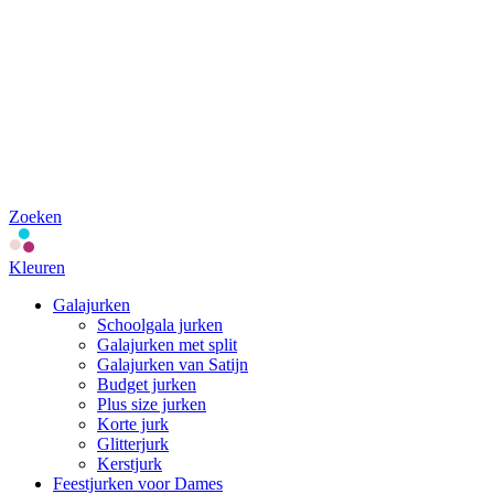
Zoeken
Kleuren
Galajurken
Schoolgala jurken
Galajurken met split
Galajurken van Satijn
Budget jurken
Plus size jurken
Korte jurk
Glitterjurk
Kerstjurk
Feestjurken voor Dames