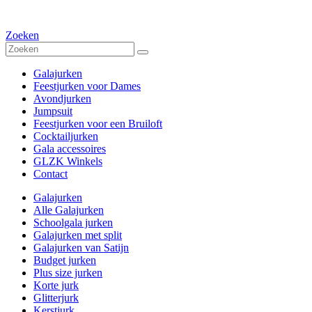
Zoeken
Galajurken
Feestjurken voor Dames
Avondjurken
Jumpsuit
Feestjurken voor een Bruiloft
Cocktailjurken
Gala accessoires
GLZK Winkels
Contact
Galajurken
Alle Galajurken
Schoolgala jurken
Galajurken met split
Galajurken van Satijn
Budget jurken
Plus size jurken
Korte jurk
Glitterjurk
Kerstjurk