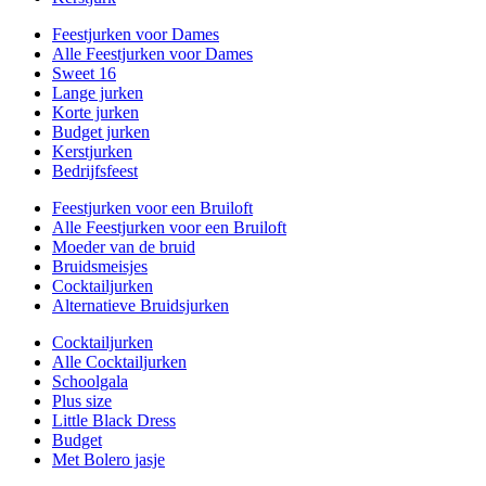
Feestjurken voor Dames
Alle Feestjurken voor Dames
Sweet 16
Lange jurken
Korte jurken
Budget jurken
Kerstjurken
Bedrijfsfeest
Feestjurken voor een Bruiloft
Alle Feestjurken voor een Bruiloft
Moeder van de bruid
Bruidsmeisjes
Cocktailjurken
Alternatieve Bruidsjurken
Cocktailjurken
Alle Cocktailjurken
Schoolgala
Plus size
Little Black Dress
Budget
Met Bolero jasje