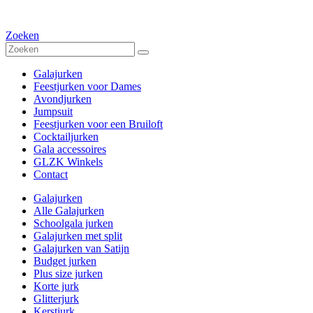
Zoeken
Galajurken
Feestjurken voor Dames
Avondjurken
Jumpsuit
Feestjurken voor een Bruiloft
Cocktailjurken
Gala accessoires
GLZK Winkels
Contact
Galajurken
Alle Galajurken
Schoolgala jurken
Galajurken met split
Galajurken van Satijn
Budget jurken
Plus size jurken
Korte jurk
Glitterjurk
Kerstjurk