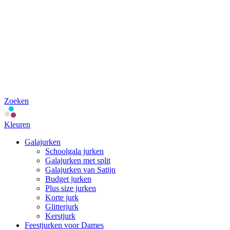
Zoeken
Kleuren
Galajurken
Schoolgala jurken
Galajurken met split
Galajurken van Satijn
Budget jurken
Plus size jurken
Korte jurk
Glitterjurk
Kerstjurk
Feestjurken voor Dames