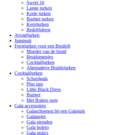
Sweet 16
Lange jurken
Korte jurken
Budget jurken
Kerstjurken
Bedrijfsfeest
Avondjurken
Jumpsuit
Feestjurken voor een Bruiloft
Moeder van de bruid
Bruidsmeisjes
Cocktailjurken
Alternatieve Bruidsjurken
Cocktailjurken
Schoolgala
Plus size
Little Black Dress
Budget
Met Bolero jasje
Gala accessoires
Galaschoenen bij een Galajurk
Galatasjes
Gala sieraden
Gala bolero
Gala stola's