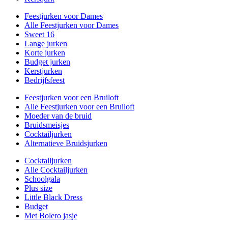
Feestjurken voor Dames
Alle Feestjurken voor Dames
Sweet 16
Lange jurken
Korte jurken
Budget jurken
Kerstjurken
Bedrijfsfeest
Feestjurken voor een Bruiloft
Alle Feestjurken voor een Bruiloft
Moeder van de bruid
Bruidsmeisjes
Cocktailjurken
Alternatieve Bruidsjurken
Cocktailjurken
Alle Cocktailjurken
Schoolgala
Plus size
Little Black Dress
Budget
Met Bolero jasje