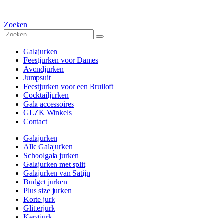
Zoeken
Galajurken
Feestjurken voor Dames
Avondjurken
Jumpsuit
Feestjurken voor een Bruiloft
Cocktailjurken
Gala accessoires
GLZK Winkels
Contact
Galajurken
Alle Galajurken
Schoolgala jurken
Galajurken met split
Galajurken van Satijn
Budget jurken
Plus size jurken
Korte jurk
Glitterjurk
Kerstjurk