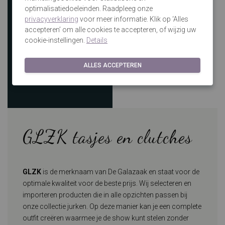
optimalisatiedoeleinden. Raadpleeg onze
privacyverklaring
voor meer informatie. Klik op ‘Alles
accepteren’ om alle cookies te accepteren, of wijzig uw
cookie-instellingen.
Details
ALLES ACCEPTEREN
GLZK tasjes en clutches
GLZK
is de merknaam van De Galazaak en staat voor de
optimale kwaliteit voor de beste prijs. Wij selecteren en
importeren producten die in alle opzichten passen bij
onze collectie jurken. Op deze manier kan je een complete
outfit creëren waarmee je de show kunt stelen zonder