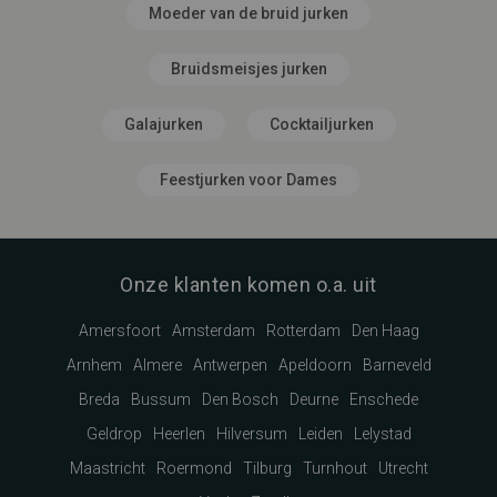
Moeder van de bruid jurken
Bruidsmeisjes jurken
Galajurken
Cocktailjurken
Feestjurken voor Dames
Onze klanten komen o.a. uit
Amersfoort
Amsterdam
Rotterdam
Den Haag
Arnhem
Almere
Antwerpen
Apeldoorn
Barneveld
Breda
Bussum
Den Bosch
Deurne
Enschede
Geldrop
Heerlen
Hilversum
Leiden
Lelystad
Maastricht
Roermond
Tilburg
Turnhout
Utrecht