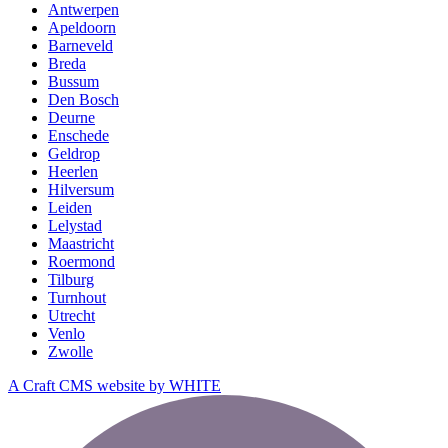
Antwerpen
Apeldoorn
Barneveld
Breda
Bussum
Den Bosch
Deurne
Enschede
Geldrop
Heerlen
Hilversum
Leiden
Lelystad
Maastricht
Roermond
Tilburg
Turnhout
Utrecht
Venlo
Zwolle
A Craft CMS website by WHITE