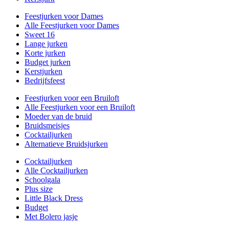
Feestjurken voor Dames
Alle Feestjurken voor Dames
Sweet 16
Lange jurken
Korte jurken
Budget jurken
Kerstjurken
Bedrijfsfeest
Feestjurken voor een Bruiloft
Alle Feestjurken voor een Bruiloft
Moeder van de bruid
Bruidsmeisjes
Cocktailjurken
Alternatieve Bruidsjurken
Cocktailjurken
Alle Cocktailjurken
Schoolgala
Plus size
Little Black Dress
Budget
Met Bolero jasje