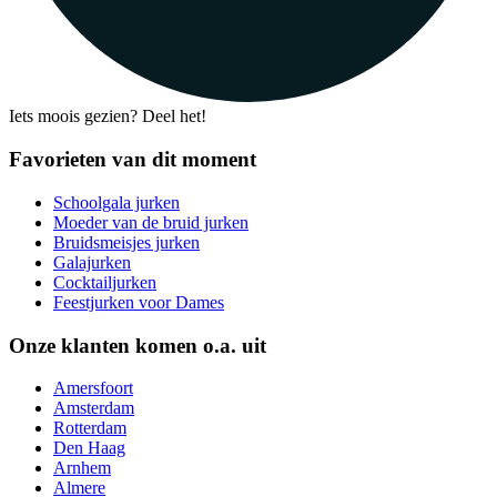
Iets moois gezien? Deel het!
Favorieten van dit moment
Schoolgala jurken
Moeder van de bruid jurken
Bruidsmeisjes jurken
Galajurken
Cocktailjurken
Feestjurken voor Dames
Onze klanten komen o.a. uit
Amersfoort
Amsterdam
Rotterdam
Den Haag
Arnhem
Almere