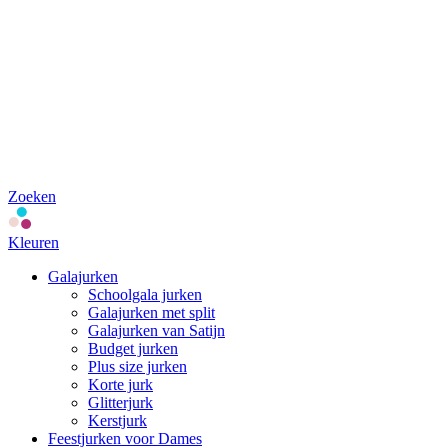
Zoeken
Kleuren
Galajurken
Schoolgala jurken
Galajurken met split
Galajurken van Satijn
Budget jurken
Plus size jurken
Korte jurk
Glitterjurk
Kerstjurk
Feestjurken voor Dames