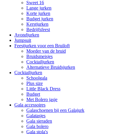
Sweet 16
Lange jurken
Korte jurken
Budget jurken
Kerstjurken
Bedrijfsfeest
Avondjurken
Jumpsuit
Feestjurken voor een Bruiloft
Moeder van de bruid
Bruidsmeisjes
Cocktailjurken
Alternatieve Bruidsjurken
Cocktailjurken
Schoolgala
Plus size
Little Black Dress
Budget
Met Bolero jasje
Gala accessoires
Galaschoenen bij een Galajurk
Galatasjes
Gala sieraden
Gala bolero
Gala stola's