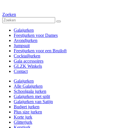
Zoeken
Galajurken
Feestjurken voor Dames
Avondjurken
Jumpsuit
Feestjurken voor een Bruiloft
Cocktailjurken
Gala accessoires
GLZK Winkels
Contact
Galajurken
Alle Galajurken
Schoolgala jurken
Galajurken met split
Galajurken van Satijn
Budget jurken
Plus size jurken
Korte jurk
Glitterjurk
Kerstjurk