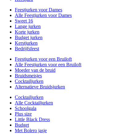
Feestjurken voor Dames
Alle Feestjurken voor Dames
Sweet 16
Lange jurken
Korte jurken
Budget jurken
Kerstjurken
Bedrijfsfeest
Feestjurken voor een Bruiloft
Alle Feestjurken voor een Bruiloft
Moeder van de bruid
Bruidsmeisjes
Cocktailjurken
Alternatieve Bruidsjurken
Cocktailjurken
Alle Cocktailjurken
Schoolgala
Plus size
Little Black Dress
Budget
Met Bolero jasje