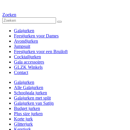
Zoeken
Galajurken
Feestjurken voor Dames
Avondjurken
Jumpsuit
Feestjurken voor een Bruiloft
Cocktailjurken
Gala accessoires
GLZK Winkels
Contact
Galajurken
Alle Galajurken
Schoolgala jurken
Galajurken met split
Galajurken van Satijn
Budget jurken
Plus size jurken
Korte jurk
Glitterjurk
Kerstjurk