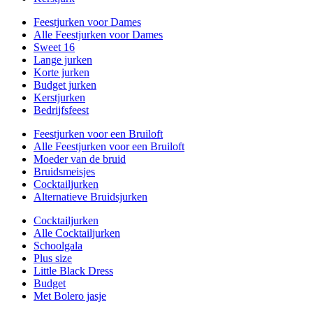
Feestjurken voor Dames
Alle Feestjurken voor Dames
Sweet 16
Lange jurken
Korte jurken
Budget jurken
Kerstjurken
Bedrijfsfeest
Feestjurken voor een Bruiloft
Alle Feestjurken voor een Bruiloft
Moeder van de bruid
Bruidsmeisjes
Cocktailjurken
Alternatieve Bruidsjurken
Cocktailjurken
Alle Cocktailjurken
Schoolgala
Plus size
Little Black Dress
Budget
Met Bolero jasje