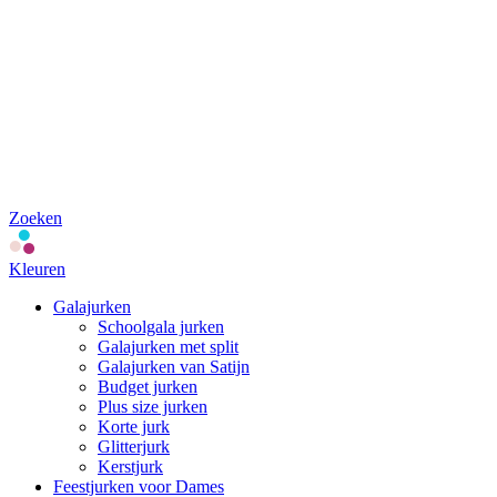
Zoeken
Kleuren
Galajurken
Schoolgala jurken
Galajurken met split
Galajurken van Satijn
Budget jurken
Plus size jurken
Korte jurk
Glitterjurk
Kerstjurk
Feestjurken voor Dames