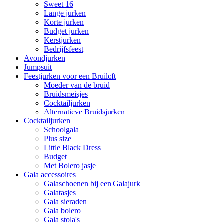
Sweet 16
Lange jurken
Korte jurken
Budget jurken
Kerstjurken
Bedrijfsfeest
Avondjurken
Jumpsuit
Feestjurken voor een Bruiloft
Moeder van de bruid
Bruidsmeisjes
Cocktailjurken
Alternatieve Bruidsjurken
Cocktailjurken
Schoolgala
Plus size
Little Black Dress
Budget
Met Bolero jasje
Gala accessoires
Galaschoenen bij een Galajurk
Galatasjes
Gala sieraden
Gala bolero
Gala stola's