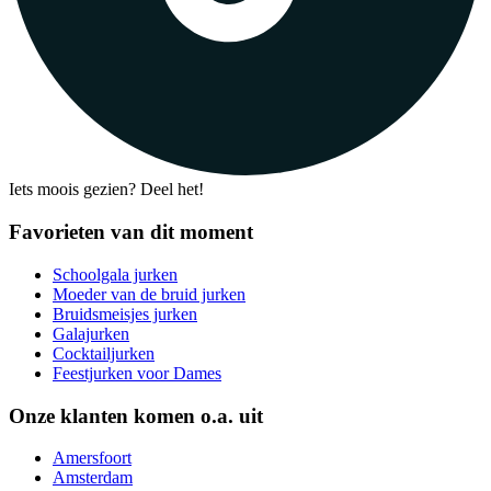
Iets moois gezien? Deel het!
Favorieten van dit moment
Schoolgala jurken
Moeder van de bruid jurken
Bruidsmeisjes jurken
Galajurken
Cocktailjurken
Feestjurken voor Dames
Onze klanten komen o.a. uit
Amersfoort
Amsterdam