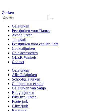
Zoeken
Galajurken
Feestjurken voor Dames
Avondjurken
Jumpsuit
Feestjurken voor een Bruiloft
Cocktailjurken
Gala accessoires
GLZK Winkels
Contact
Galajurken
Alle Galajurken
Schoolgala jurken
Galajurken met split
Galajurken van Satijn
Budget jurken
Plus size jurken
Korte jurk
Glitterjurk
Kerstjurk