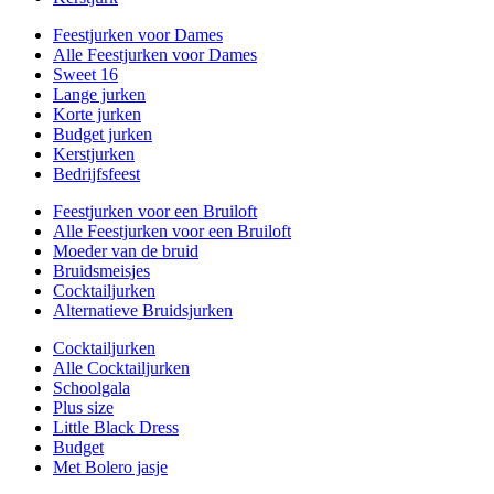
Feestjurken voor Dames
Alle Feestjurken voor Dames
Sweet 16
Lange jurken
Korte jurken
Budget jurken
Kerstjurken
Bedrijfsfeest
Feestjurken voor een Bruiloft
Alle Feestjurken voor een Bruiloft
Moeder van de bruid
Bruidsmeisjes
Cocktailjurken
Alternatieve Bruidsjurken
Cocktailjurken
Alle Cocktailjurken
Schoolgala
Plus size
Little Black Dress
Budget
Met Bolero jasje