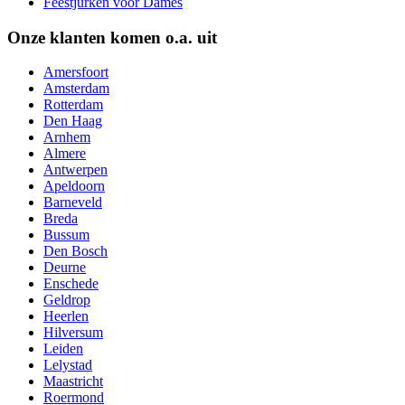
Feestjurken voor Dames
Onze klanten komen o.a. uit
Amersfoort
Amsterdam
Rotterdam
Den Haag
Arnhem
Almere
Antwerpen
Apeldoorn
Barneveld
Breda
Bussum
Den Bosch
Deurne
Enschede
Geldrop
Heerlen
Hilversum
Leiden
Lelystad
Maastricht
Roermond