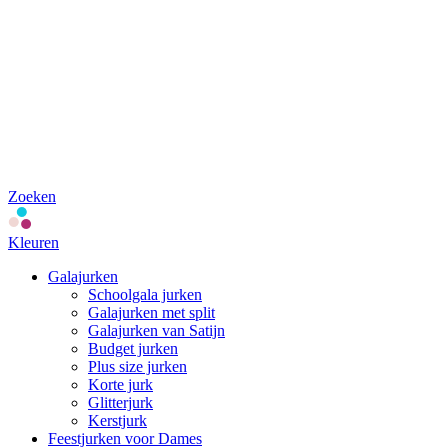
Zoeken
Kleuren
Galajurken
Schoolgala jurken
Galajurken met split
Galajurken van Satijn
Budget jurken
Plus size jurken
Korte jurk
Glitterjurk
Kerstjurk
Feestjurken voor Dames