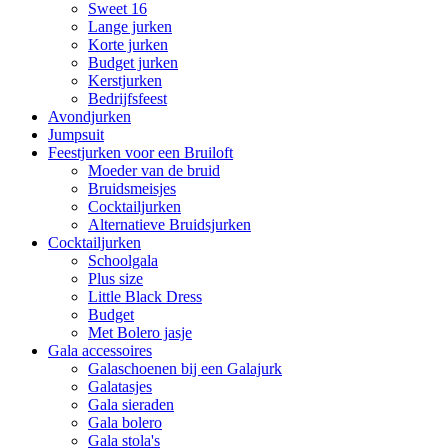
Sweet 16
Lange jurken
Korte jurken
Budget jurken
Kerstjurken
Bedrijfsfeest
Avondjurken
Jumpsuit
Feestjurken voor een Bruiloft
Moeder van de bruid
Bruidsmeisjes
Cocktailjurken
Alternatieve Bruidsjurken
Cocktailjurken
Schoolgala
Plus size
Little Black Dress
Budget
Met Bolero jasje
Gala accessoires
Galaschoenen bij een Galajurk
Galatasjes
Gala sieraden
Gala bolero
Gala stola's