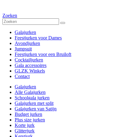
Zoeken
Galajurken
Feestjurken voor Dames
Avondjurken
Jumpsuit
Feestjurken voor een Bruiloft
Cocktailjurken
Gala accessoires
GLZK Winkels
Contact
Galajurken
Alle Galajurken
Schoolgala jurken
Galajurken met split
Galajurken van Satijn
Budget jurken
Plus size jurken
Korte jurk
Glitterjurk
Kerstjurk