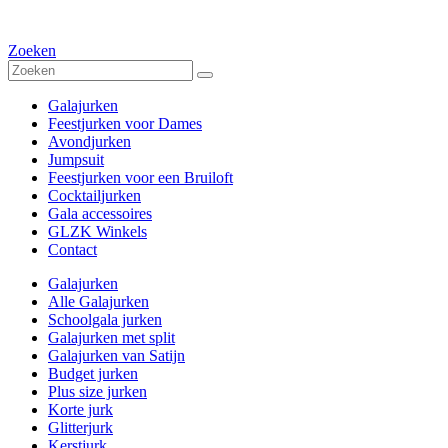
Zoeken
Galajurken
Feestjurken voor Dames
Avondjurken
Jumpsuit
Feestjurken voor een Bruiloft
Cocktailjurken
Gala accessoires
GLZK Winkels
Contact
Galajurken
Alle Galajurken
Schoolgala jurken
Galajurken met split
Galajurken van Satijn
Budget jurken
Plus size jurken
Korte jurk
Glitterjurk
Kerstjurk