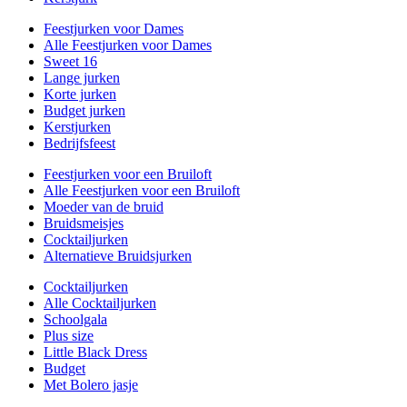
Feestjurken voor Dames
Alle Feestjurken voor Dames
Sweet 16
Lange jurken
Korte jurken
Budget jurken
Kerstjurken
Bedrijfsfeest
Feestjurken voor een Bruiloft
Alle Feestjurken voor een Bruiloft
Moeder van de bruid
Bruidsmeisjes
Cocktailjurken
Alternatieve Bruidsjurken
Cocktailjurken
Alle Cocktailjurken
Schoolgala
Plus size
Little Black Dress
Budget
Met Bolero jasje