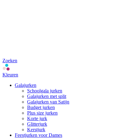
Zoeken
Kleuren
Galajurken
Schoolgala jurken
Galajurken met split
Galajurken van Satijn
Budget jurken
Plus size jurken
Korte jurk
Glitterjurk
Kerstjurk
Feestjurken voor Dames