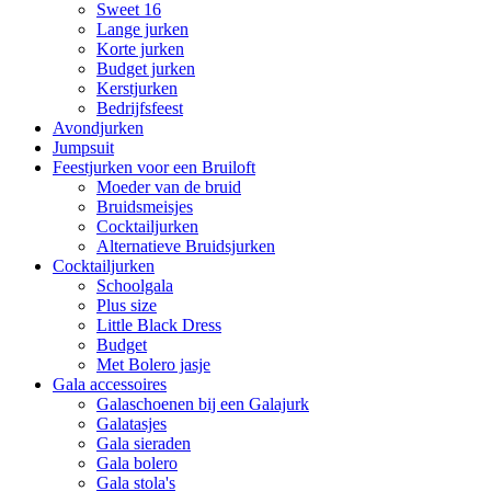
Sweet 16
Lange jurken
Korte jurken
Budget jurken
Kerstjurken
Bedrijfsfeest
Avondjurken
Jumpsuit
Feestjurken voor een Bruiloft
Moeder van de bruid
Bruidsmeisjes
Cocktailjurken
Alternatieve Bruidsjurken
Cocktailjurken
Schoolgala
Plus size
Little Black Dress
Budget
Met Bolero jasje
Gala accessoires
Galaschoenen bij een Galajurk
Galatasjes
Gala sieraden
Gala bolero
Gala stola's