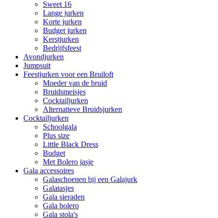
Sweet 16
Lange jurken
Korte jurken
Budget jurken
Kerstjurken
Bedrijfsfeest
Avondjurken
Jumpsuit
Feestjurken voor een Bruiloft
Moeder van de bruid
Bruidsmeisjes
Cocktailjurken
Alternatieve Bruidsjurken
Cocktailjurken
Schoolgala
Plus size
Little Black Dress
Budget
Met Bolero jasje
Gala accessoires
Galaschoenen bij een Galajurk
Galatasjes
Gala sieraden
Gala bolero
Gala stola's