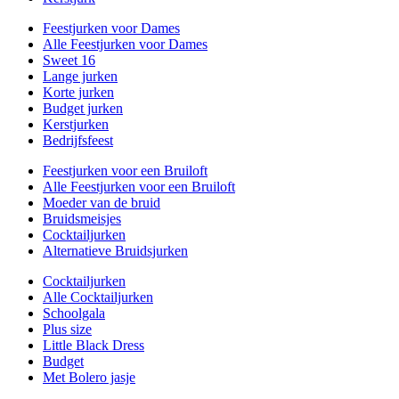
Feestjurken voor Dames
Alle Feestjurken voor Dames
Sweet 16
Lange jurken
Korte jurken
Budget jurken
Kerstjurken
Bedrijfsfeest
Feestjurken voor een Bruiloft
Alle Feestjurken voor een Bruiloft
Moeder van de bruid
Bruidsmeisjes
Cocktailjurken
Alternatieve Bruidsjurken
Cocktailjurken
Alle Cocktailjurken
Schoolgala
Plus size
Little Black Dress
Budget
Met Bolero jasje