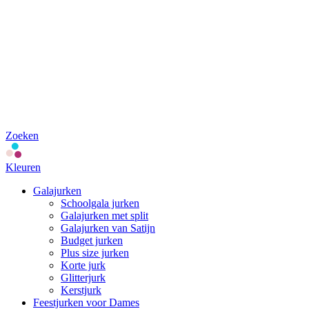
Zoeken
Kleuren
Galajurken
Schoolgala jurken
Galajurken met split
Galajurken van Satijn
Budget jurken
Plus size jurken
Korte jurk
Glitterjurk
Kerstjurk
Feestjurken voor Dames