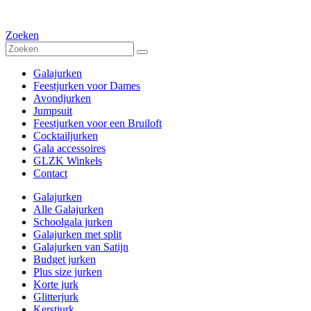
Zoeken
Galajurken
Feestjurken voor Dames
Avondjurken
Jumpsuit
Feestjurken voor een Bruiloft
Cocktailjurken
Gala accessoires
GLZK Winkels
Contact
Galajurken
Alle Galajurken
Schoolgala jurken
Galajurken met split
Galajurken van Satijn
Budget jurken
Plus size jurken
Korte jurk
Glitterjurk
Kerstjurk