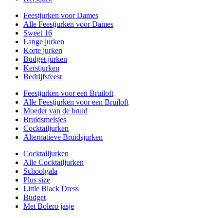
Feestjurken voor Dames
Alle Feestjurken voor Dames
Sweet 16
Lange jurken
Korte jurken
Budget jurken
Kerstjurken
Bedrijfsfeest
Feestjurken voor een Bruiloft
Alle Feestjurken voor een Bruiloft
Moeder van de bruid
Bruidsmeisjes
Cocktailjurken
Alternatieve Bruidsjurken
Cocktailjurken
Alle Cocktailjurken
Schoolgala
Plus size
Little Black Dress
Budget
Met Bolero jasje