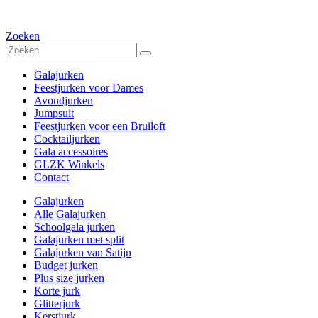
Zoeken
Galajurken
Feestjurken voor Dames
Avondjurken
Jumpsuit
Feestjurken voor een Bruiloft
Cocktailjurken
Gala accessoires
GLZK Winkels
Contact
Galajurken
Alle Galajurken
Schoolgala jurken
Galajurken met split
Galajurken van Satijn
Budget jurken
Plus size jurken
Korte jurk
Glitterjurk
Kerstjurk