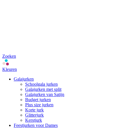
Zoeken
Kleuren
Galajurken
Schoolgala jurken
Galajurken met split
Galajurken van Satijn
Budget jurken
Plus size jurken
Korte jurk
Glitterjurk
Kerstjurk
Feestjurken voor Dames