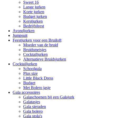
Sweet 16
Lange jurken
Korte jurken
Budget jurken
Kerstjurken
Bedrijfsfeest
Avondjurken
Jumpsuit
Feestjurken voor een Bruiloft
Moeder van de bruid
Bruidsmeisjes
Cocktailjurken
Alternatieve Bruidsjurken
Cocktailjurken
Schoolgala
Plus size
Little Black Dress
Budget
Met Bolero jasje
Gala accessoires
Galaschoenen bij een Galajurk
Galatasjes
Gala sieraden
Gala bolero
Gala stola's