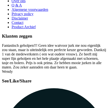
Over ons
Q & A
Algemene voorwaarden
Privacy policy
Disclaimer
Contact
Product Archief
Klanten zeggen
Fantastisch geholpen!!! Geen idee watvoor jurk me nou eigenlijk
zou staan, maar is uiteindelijk een perfecte keuze geworden. Dankzij
1 van de medewerksters ( een wat oudere vrouw). Ze heeft mij
super fijn geholpen en het hele plaatje afgemaakt met schoenen,
tasje en bolero. Prijs is ook prima. Ze hebben mooie jurken in alle
maten. Zou zeker aanraden om daar heen te gaan.
Wendy
See/Like/Share