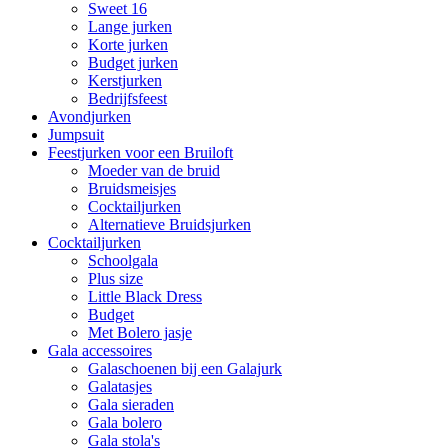
Sweet 16
Lange jurken
Korte jurken
Budget jurken
Kerstjurken
Bedrijfsfeest
Avondjurken
Jumpsuit
Feestjurken voor een Bruiloft
Moeder van de bruid
Bruidsmeisjes
Cocktailjurken
Alternatieve Bruidsjurken
Cocktailjurken
Schoolgala
Plus size
Little Black Dress
Budget
Met Bolero jasje
Gala accessoires
Galaschoenen bij een Galajurk
Galatasjes
Gala sieraden
Gala bolero
Gala stola's