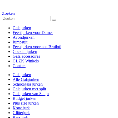
Zoeken
Galajurken
Feestjurken voor Dames
Avondjurken
Jumpsuit
Feestjurken voor een Bruiloft
Cocktailjurken
Gala accessoires
GLZK Winkels
Contact
Galajurken
Alle Galajurken
Schoolgala jurken
Galajurken met split
Galajurken van Satijn
Budget jurken
Plus size jurken
Korte jurk
Glitterjurk
Kerstjurk