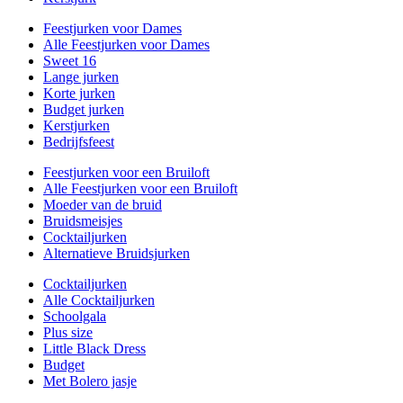
Feestjurken voor Dames
Alle Feestjurken voor Dames
Sweet 16
Lange jurken
Korte jurken
Budget jurken
Kerstjurken
Bedrijfsfeest
Feestjurken voor een Bruiloft
Alle Feestjurken voor een Bruiloft
Moeder van de bruid
Bruidsmeisjes
Cocktailjurken
Alternatieve Bruidsjurken
Cocktailjurken
Alle Cocktailjurken
Schoolgala
Plus size
Little Black Dress
Budget
Met Bolero jasje