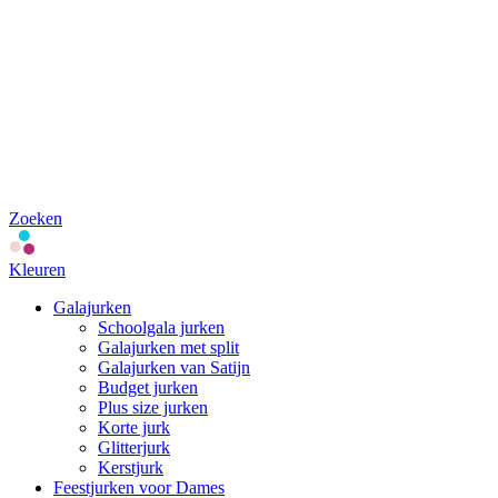
Zoeken
Kleuren
Galajurken
Schoolgala jurken
Galajurken met split
Galajurken van Satijn
Budget jurken
Plus size jurken
Korte jurk
Glitterjurk
Kerstjurk
Feestjurken voor Dames