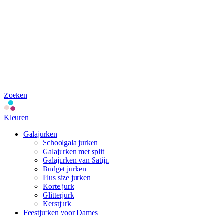
Zoeken
Kleuren
Galajurken
Schoolgala jurken
Galajurken met split
Galajurken van Satijn
Budget jurken
Plus size jurken
Korte jurk
Glitterjurk
Kerstjurk
Feestjurken voor Dames