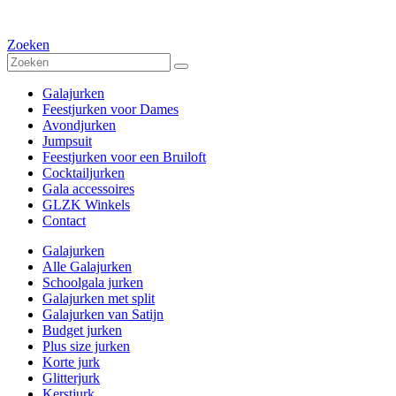
Zoeken
Galajurken
Feestjurken voor Dames
Avondjurken
Jumpsuit
Feestjurken voor een Bruiloft
Cocktailjurken
Gala accessoires
GLZK Winkels
Contact
Galajurken
Alle Galajurken
Schoolgala jurken
Galajurken met split
Galajurken van Satijn
Budget jurken
Plus size jurken
Korte jurk
Glitterjurk
Kerstjurk