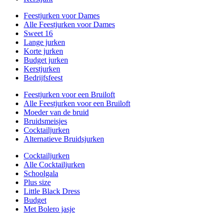
Feestjurken voor Dames
Alle Feestjurken voor Dames
Sweet 16
Lange jurken
Korte jurken
Budget jurken
Kerstjurken
Bedrijfsfeest
Feestjurken voor een Bruiloft
Alle Feestjurken voor een Bruiloft
Moeder van de bruid
Bruidsmeisjes
Cocktailjurken
Alternatieve Bruidsjurken
Cocktailjurken
Alle Cocktailjurken
Schoolgala
Plus size
Little Black Dress
Budget
Met Bolero jasje