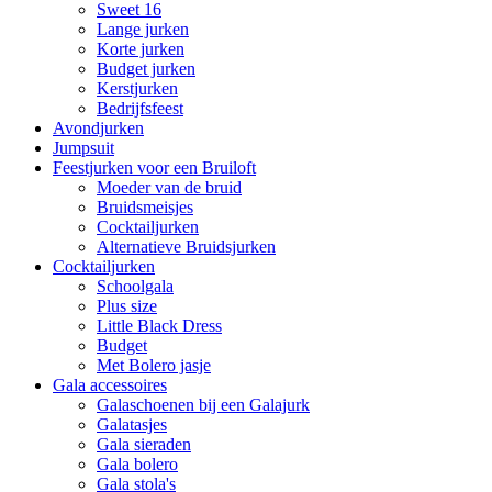
Sweet 16
Lange jurken
Korte jurken
Budget jurken
Kerstjurken
Bedrijfsfeest
Avondjurken
Jumpsuit
Feestjurken voor een Bruiloft
Moeder van de bruid
Bruidsmeisjes
Cocktailjurken
Alternatieve Bruidsjurken
Cocktailjurken
Schoolgala
Plus size
Little Black Dress
Budget
Met Bolero jasje
Gala accessoires
Galaschoenen bij een Galajurk
Galatasjes
Gala sieraden
Gala bolero
Gala stola's