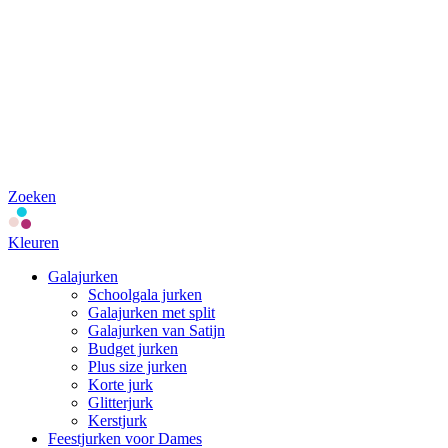
Zoeken
Kleuren
Galajurken
Schoolgala jurken
Galajurken met split
Galajurken van Satijn
Budget jurken
Plus size jurken
Korte jurk
Glitterjurk
Kerstjurk
Feestjurken voor Dames