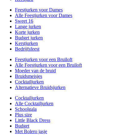
Feestjurken voor Dames
Alle Feestjurken voor Dames
Sweet 16
Lange jurken
Korte jurken
Budget jurken
Kerstjurken
Bedrijfsfeest
Feestjurken voor een Bruiloft
Alle Feestjurken voor een Bruiloft
Moeder van de bruid
Bruidsmeisjes
Cocktailjurken
Alternatieve Bruidsjurken
Cocktailjurken
Alle Cocktailjurken
Schoolgala
Plus size
Little Black Dress
Budget
Met Bolero jasje