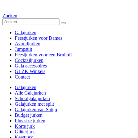
Zoeken
Galajurken
Feestjurken voor Dames
Avondjurken
Jumpsuit
Feestjurken voor een Bruiloft
Cocktailjurken
Gala accessoires
GLZK Winkels
Contact
Galajurken
Alle Galajurken
Schoolgala jurken
Galajurken met split
Galajurken van Satijn
Budget jurken
Plus size jurken
Korte jurk
Glitterjurk
Kerstjurk