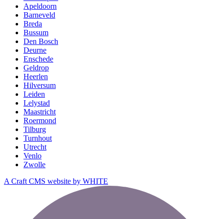
Apeldoorn
Barneveld
Breda
Bussum
Den Bosch
Deurne
Enschede
Geldrop
Heerlen
Hilversum
Leiden
Lelystad
Maastricht
Roermond
Tilburg
Turnhout
Utrecht
Venlo
Zwolle
A Craft CMS website by WHITE