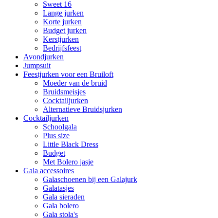
Sweet 16
Lange jurken
Korte jurken
Budget jurken
Kerstjurken
Bedrijfsfeest
Avondjurken
Jumpsuit
Feestjurken voor een Bruiloft
Moeder van de bruid
Bruidsmeisjes
Cocktailjurken
Alternatieve Bruidsjurken
Cocktailjurken
Schoolgala
Plus size
Little Black Dress
Budget
Met Bolero jasje
Gala accessoires
Galaschoenen bij een Galajurk
Galatasjes
Gala sieraden
Gala bolero
Gala stola's