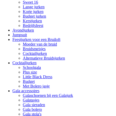
Sweet 16
Lange jurken
Korte jurken
Budget jurken
Kerstjurken
Bedrijfsfeest
Avondjurken
Jumpsuit
Feestjurken voor een Bruiloft
Moeder van de bruid
Bruidsmeisjes
Cocktailjurken
Alternatieve Bruidsjurken
Cocktailjurken
Schoolgala
Plus size
Little Black Dress
Budget
Met Bolero jasje
Gala accessoires
Galaschoenen bij een Galajurk
Galatasjes
Gala sieraden
Gala bolero
Gala stola's