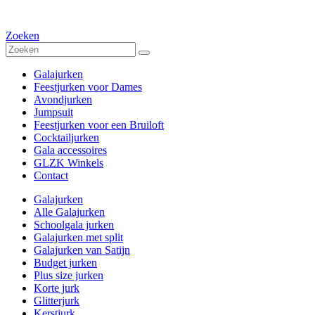
Zoeken
Galajurken
Feestjurken voor Dames
Avondjurken
Jumpsuit
Feestjurken voor een Bruiloft
Cocktailjurken
Gala accessoires
GLZK Winkels
Contact
Galajurken
Alle Galajurken
Schoolgala jurken
Galajurken met split
Galajurken van Satijn
Budget jurken
Plus size jurken
Korte jurk
Glitterjurk
Kerstjurk