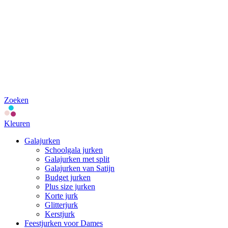
Zoeken
Kleuren
Galajurken
Schoolgala jurken
Galajurken met split
Galajurken van Satijn
Budget jurken
Plus size jurken
Korte jurk
Glitterjurk
Kerstjurk
Feestjurken voor Dames