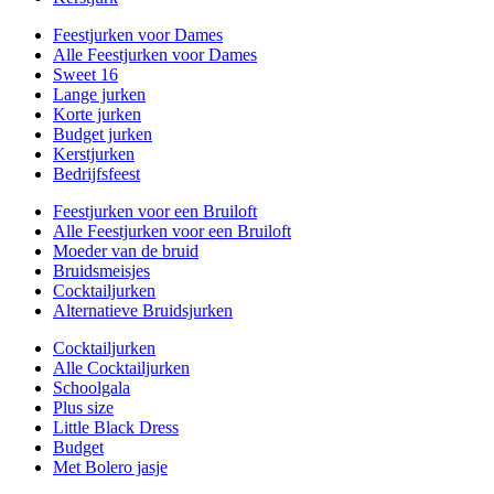
Feestjurken voor Dames
Alle Feestjurken voor Dames
Sweet 16
Lange jurken
Korte jurken
Budget jurken
Kerstjurken
Bedrijfsfeest
Feestjurken voor een Bruiloft
Alle Feestjurken voor een Bruiloft
Moeder van de bruid
Bruidsmeisjes
Cocktailjurken
Alternatieve Bruidsjurken
Cocktailjurken
Alle Cocktailjurken
Schoolgala
Plus size
Little Black Dress
Budget
Met Bolero jasje