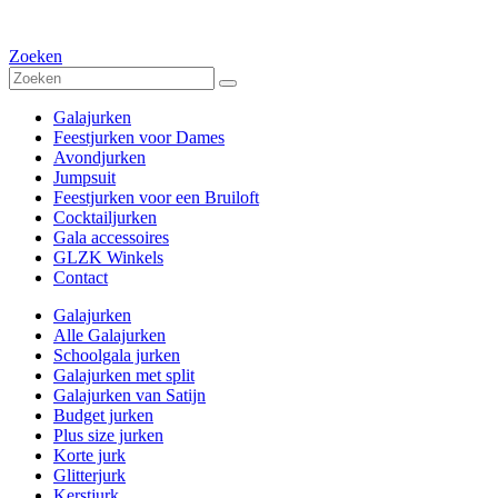
Zoeken
Galajurken
Feestjurken voor Dames
Avondjurken
Jumpsuit
Feestjurken voor een Bruiloft
Cocktailjurken
Gala accessoires
GLZK Winkels
Contact
Galajurken
Alle Galajurken
Schoolgala jurken
Galajurken met split
Galajurken van Satijn
Budget jurken
Plus size jurken
Korte jurk
Glitterjurk
Kerstjurk