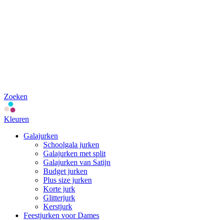
Zoeken
Kleuren
Galajurken
Schoolgala jurken
Galajurken met split
Galajurken van Satijn
Budget jurken
Plus size jurken
Korte jurk
Glitterjurk
Kerstjurk
Feestjurken voor Dames