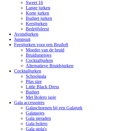
Sweet 16
Lange jurken
Korte jurken
Budget jurken
Kerstjurken
Bedrijfsfeest
Avondjurken
Jumpsuit
Feestjurken voor een Bruiloft
Moeder van de bruid
Bruidsmeisjes
Cocktailjurken
Alternatieve Bruidsjurken
Cocktailjurken
Schoolgala
Plus size
Little Black Dress
Budget
Met Bolero jasje
Gala accessoires
Galaschoenen bij een Galajurk
Galatasjes
Gala sieraden
Gala bolero
Gala stola's