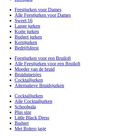
Feestjurken voor Dames
Alle Feestjurken voor Dames
Sweet 16
Lange jurken
Korte jurken
Budget jurken
Kerstjurken
Bedrijfsfeest
Feestjurken voor een Bruiloft
Alle Feestjurken voor een Bruiloft
Moeder van de bruid
Bruidsmeisjes
Cocktailjurken
Alternatieve Bruidsjurken
Cocktailjurken
Alle Cocktailjurken
Schoolgala
Plus size
Little Black Dress
Budget
Met Bolero jasje