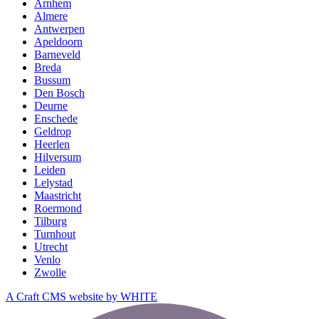
Arnhem
Almere
Antwerpen
Apeldoorn
Barneveld
Breda
Bussum
Den Bosch
Deurne
Enschede
Geldrop
Heerlen
Hilversum
Leiden
Lelystad
Maastricht
Roermond
Tilburg
Turnhout
Utrecht
Venlo
Zwolle
A Craft CMS website by WHITE