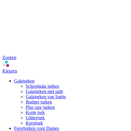
Zoeken
Kleuren
Galajurken
Schoolgala jurken
Galajurken met split
Galajurken van Satijn
Budget jurken
Plus size jurken
Korte jurk
Glitterjurk
Kerstjurk
Feestjurken voor Dames