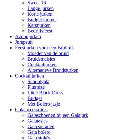
Sweet 16
Lange jurken
Korte jurken
Budget jurken
Kerstjurken
Bedrijfsfeest
Avondjurken
Jumpsuit
Feestjurken voor een Bruiloft
Moeder van de bruid
Bruidsmeisjes
Cocktailjurken
Alternatieve Bruidsjurken
Cocktailjurken
Schoolgala
Plus size
Little Black Dress
Budget
Met Bolero jasje
Gala accessoires
Galaschoenen bij een Galajurk
Galatasjes
Gala sieraden
Gala bolero
Gala stola's