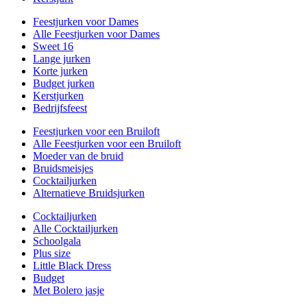
Feestjurken voor Dames
Alle Feestjurken voor Dames
Sweet 16
Lange jurken
Korte jurken
Budget jurken
Kerstjurken
Bedrijfsfeest
Feestjurken voor een Bruiloft
Alle Feestjurken voor een Bruiloft
Moeder van de bruid
Bruidsmeisjes
Cocktailjurken
Alternatieve Bruidsjurken
Cocktailjurken
Alle Cocktailjurken
Schoolgala
Plus size
Little Black Dress
Budget
Met Bolero jasje