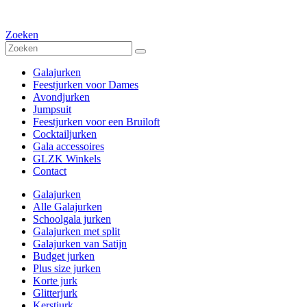
Zoeken
Galajurken
Feestjurken voor Dames
Avondjurken
Jumpsuit
Feestjurken voor een Bruiloft
Cocktailjurken
Gala accessoires
GLZK Winkels
Contact
Galajurken
Alle Galajurken
Schoolgala jurken
Galajurken met split
Galajurken van Satijn
Budget jurken
Plus size jurken
Korte jurk
Glitterjurk
Kerstjurk