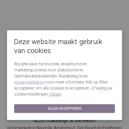
Deze website maakt gebruik
GLZK Sinds 2009
van cookies
Speciaalzaak Feestelijke Jurken
Wij gebruiken functionele, analytische en
marketingcookies voor statistische en
optimalisatiedoeleinden. Raadpleeg onze
Gevarieerde GLZK-collectie!
privacyverklaring
voor meer informatie. Klik op ‘Alles
accepteren’ om alle cookies te accepteren, of wijzig uw
De Grootste collectie Feestelijke Jurken
cookie-instellingen.
Details
ALLES ACCEPTEREN
GLZK makkelijk te bereiken!
Grote winkels in Nijverdal, Amersfoort, Den Bosch en Eindhoven