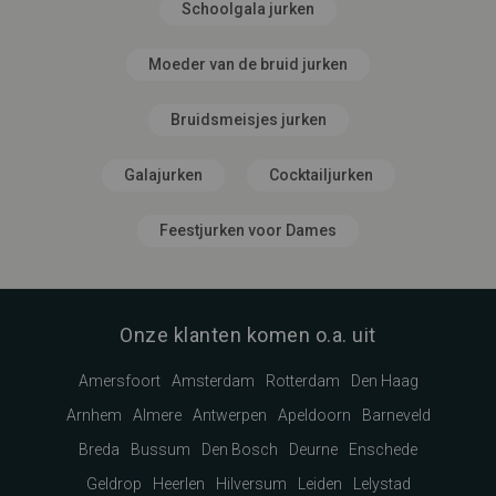
Schoolgala jurken
Moeder van de bruid jurken
Bruidsmeisjes jurken
Galajurken
Cocktailjurken
Feestjurken voor Dames
Onze klanten komen o.a. uit
Amersfoort
Amsterdam
Rotterdam
Den Haag
Arnhem
Almere
Antwerpen
Apeldoorn
Barneveld
Breda
Bussum
Den Bosch
Deurne
Enschede
Geldrop
Heerlen
Hilversum
Leiden
Lelystad