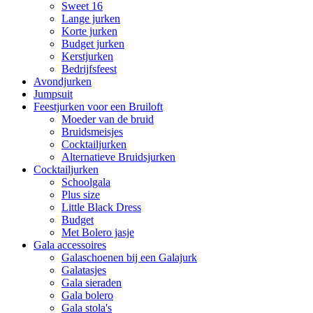
Sweet 16
Lange jurken
Korte jurken
Budget jurken
Kerstjurken
Bedrijfsfeest
Avondjurken
Jumpsuit
Feestjurken voor een Bruiloft
Moeder van de bruid
Bruidsmeisjes
Cocktailjurken
Alternatieve Bruidsjurken
Cocktailjurken
Schoolgala
Plus size
Little Black Dress
Budget
Met Bolero jasje
Gala accessoires
Galaschoenen bij een Galajurk
Galatasjes
Gala sieraden
Gala bolero
Gala stola's