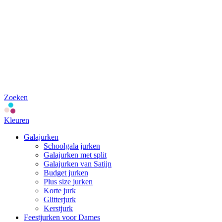
Zoeken
Kleuren
Galajurken
Schoolgala jurken
Galajurken met split
Galajurken van Satijn
Budget jurken
Plus size jurken
Korte jurk
Glitterjurk
Kerstjurk
Feestjurken voor Dames