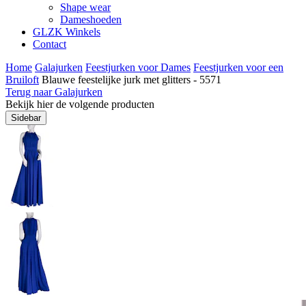
Shape wear
Dameshoeden
GLZK Winkels
Contact
Home
Galajurken
Feestjurken voor Dames
Feestjurken voor een
Bruiloft
Blauwe feestelijke jurk met glitters - 5571
Terug naar Galajurken
Bekijk hier de volgende producten
Sidebar