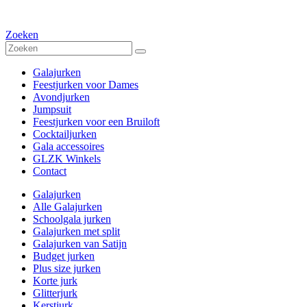
Zoeken
Galajurken
Feestjurken voor Dames
Avondjurken
Jumpsuit
Feestjurken voor een Bruiloft
Cocktailjurken
Gala accessoires
GLZK Winkels
Contact
Galajurken
Alle Galajurken
Schoolgala jurken
Galajurken met split
Galajurken van Satijn
Budget jurken
Plus size jurken
Korte jurk
Glitterjurk
Kerstjurk