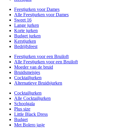
Feestjurken voor Dames
Alle Feestjurken voor Dames
Sweet 16
Lange jurken
Korte jurken
Budget jurken
Kerstjurken
Bedrijfsfeest
Feestjurken voor een Bruiloft
Alle Feestjurken voor een Bruiloft
Moeder van de bruid
Bruidsmeisjes
Cocktailjurken
Alternatieve Bruidsjurken
Cocktailjurken
Alle Cocktailjurken
Schoolgala
Plus size
Little Black Dress
Budget
Met Bolero jasje