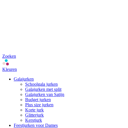
Zoeken
Kleuren
Galajurken
Schoolgala jurken
Galajurken met split
Galajurken van Satijn
Budget jurken
Plus size jurken
Korte jurk
Glitterjurk
Kerstjurk
Feestjurken voor Dames