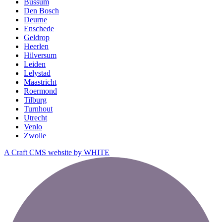
Bussum
Den Bosch
Deurne
Enschede
Geldrop
Heerlen
Hilversum
Leiden
Lelystad
Maastricht
Roermond
Tilburg
Turnhout
Utrecht
Venlo
Zwolle
A Craft CMS website by WHITE