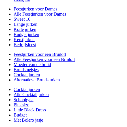
Feestjurken voor Dames
Alle Feestjurken voor Dames
Sweet 16
Lange jurken
Korte jurken
Budget jurken
Kerstjurken
Bedrijfsfeest
Feestjurken voor een Bruiloft
Alle Feestjurken voor een Bruiloft
Moeder van de bruid
Bruidsmeisjes
Cocktailjurken
Alternatieve Bruidsjurken
Cocktailjurken
Alle Cocktailjurken
Schoolgala
Plus size
Little Black Dress
Budget
Met Bolero jasje