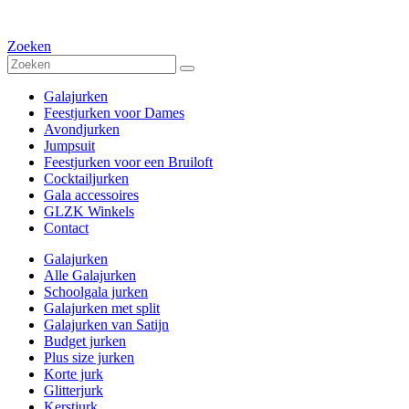
Zoeken
Galajurken
Feestjurken voor Dames
Avondjurken
Jumpsuit
Feestjurken voor een Bruiloft
Cocktailjurken
Gala accessoires
GLZK Winkels
Contact
Galajurken
Alle Galajurken
Schoolgala jurken
Galajurken met split
Galajurken van Satijn
Budget jurken
Plus size jurken
Korte jurk
Glitterjurk
Kerstjurk