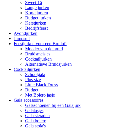
Sweet 16
Lange jurken
Korte jurken
Budget jurken
Kerstjurken
Bedrijfsfeest
Avondjurken
Jumpsuit
Feestjurken voor een Bruiloft
Moeder van de bruid
Bruidsmeisjes
Cocktailjurken
Alternatieve Bruidsjurken
Cocktailjurken
Schoolgala
Plus size
Little Black Dress
Budget
Met Bolero jasje
Gala accessoires
Galaschoenen bij een Galajurk
Galatasjes
Gala sieraden
Gala bolero
Gala stola's