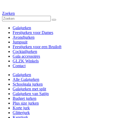
Zoeken
Galajurken
Feestjurken voor Dames
Avondjurken
Jumpsuit
Feestjurken voor een Bruiloft
Cocktailjurken
Gala accessoires
GLZK Winkels
Contact
Galajurken
Alle Galajurken
Schoolgala jurken
Galajurken met split
Galajurken van Satijn
Budget jurken
Plus size jurken
Korte jurk
Glitterjurk
Kerstjurk