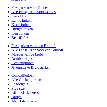
Feestjurken voor Dames
Alle Feestjurken voor Dames
Sweet 16
Lange jurken
Korte jurken
Budget jurken
Kerstjurken
Bedrijfsfeest
Feestjurken voor een Bruiloft
Alle Feestjurken voor een Bruiloft
Moeder van de bruid
Bruidsmeisjes
Cocktailjurken
Alternatieve Bruidsjurken
Cocktailjurken
Alle Cocktailjurken
Schoolgala
Plus size
Little Black Dress
Budget
Met Bolero jasje