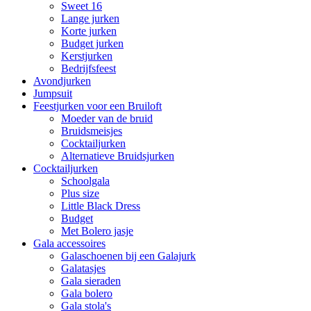
Sweet 16
Lange jurken
Korte jurken
Budget jurken
Kerstjurken
Bedrijfsfeest
Avondjurken
Jumpsuit
Feestjurken voor een Bruiloft
Moeder van de bruid
Bruidsmeisjes
Cocktailjurken
Alternatieve Bruidsjurken
Cocktailjurken
Schoolgala
Plus size
Little Black Dress
Budget
Met Bolero jasje
Gala accessoires
Galaschoenen bij een Galajurk
Galatasjes
Gala sieraden
Gala bolero
Gala stola's