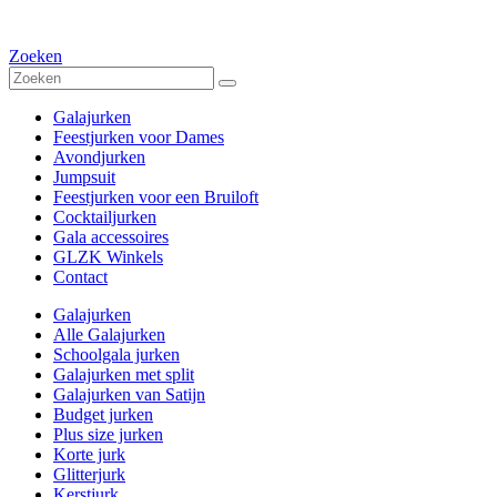
Zoeken
Galajurken
Feestjurken voor Dames
Avondjurken
Jumpsuit
Feestjurken voor een Bruiloft
Cocktailjurken
Gala accessoires
GLZK Winkels
Contact
Galajurken
Alle Galajurken
Schoolgala jurken
Galajurken met split
Galajurken van Satijn
Budget jurken
Plus size jurken
Korte jurk
Glitterjurk
Kerstjurk