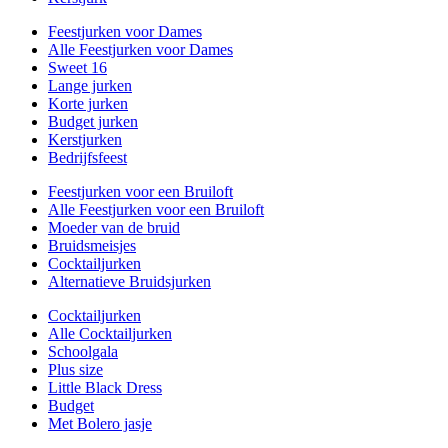
Feestjurken voor Dames
Alle Feestjurken voor Dames
Sweet 16
Lange jurken
Korte jurken
Budget jurken
Kerstjurken
Bedrijfsfeest
Feestjurken voor een Bruiloft
Alle Feestjurken voor een Bruiloft
Moeder van de bruid
Bruidsmeisjes
Cocktailjurken
Alternatieve Bruidsjurken
Cocktailjurken
Alle Cocktailjurken
Schoolgala
Plus size
Little Black Dress
Budget
Met Bolero jasje