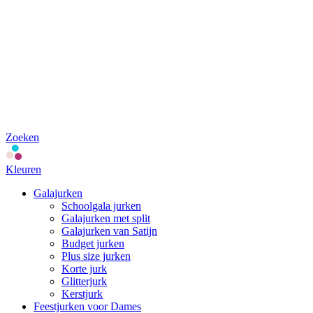
Zoeken
Kleuren
Galajurken
Schoolgala jurken
Galajurken met split
Galajurken van Satijn
Budget jurken
Plus size jurken
Korte jurk
Glitterjurk
Kerstjurk
Feestjurken voor Dames