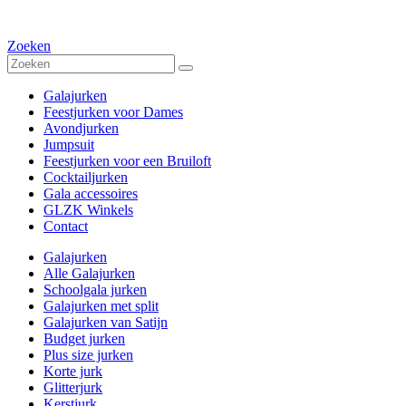
Zoeken
Galajurken
Feestjurken voor Dames
Avondjurken
Jumpsuit
Feestjurken voor een Bruiloft
Cocktailjurken
Gala accessoires
GLZK Winkels
Contact
Galajurken
Alle Galajurken
Schoolgala jurken
Galajurken met split
Galajurken van Satijn
Budget jurken
Plus size jurken
Korte jurk
Glitterjurk
Kerstjurk