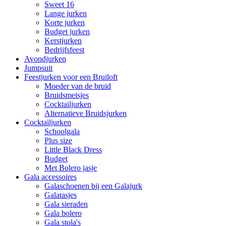
Sweet 16
Lange jurken
Korte jurken
Budget jurken
Kerstjurken
Bedrijfsfeest
Avondjurken
Jumpsuit
Feestjurken voor een Bruiloft
Moeder van de bruid
Bruidsmeisjes
Cocktailjurken
Alternatieve Bruidsjurken
Cocktailjurken
Schoolgala
Plus size
Little Black Dress
Budget
Met Bolero jasje
Gala accessoires
Galaschoenen bij een Galajurk
Galatasjes
Gala sieraden
Gala bolero
Gala stola's