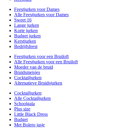
Feestjurken voor Dames
Alle Feestjurken voor Dames
Sweet 16
Lange jurken
Korte jurken
Budget jurken
Kerstjurken
Bedrijfsfeest
Feestjurken voor een Bruiloft
Alle Feestjurken voor een Bruiloft
Moeder van de bruid
Bruidsmeisjes
Cocktailjurken
Alternatieve Bruidsjurken
Cocktailjurken
Alle Cocktailjurken
Schoolgala
Plus size
Little Black Dress
Budget
Met Bolero jasje