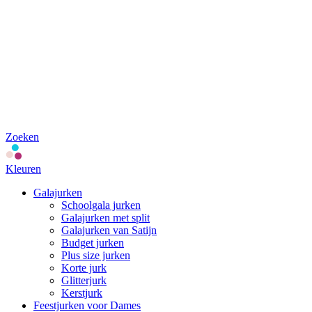
Zoeken
Kleuren
Galajurken
Schoolgala jurken
Galajurken met split
Galajurken van Satijn
Budget jurken
Plus size jurken
Korte jurk
Glitterjurk
Kerstjurk
Feestjurken voor Dames