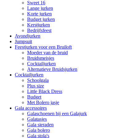
Sweet 16
Lange jurken
Korte jurken
Budget jurken
Kerstjurken
Bedrijfsfeest
Avondjurken
Jumpsuit
Feestjurken voor een Bruiloft
Moeder van de bruid
Bruidsmeisjes
Cocktailjurken
Alternatieve Bruidsjurken
Cocktailjurken
Schoolgala
Plus size
Little Black Dress
Budget
Met Bolero jasje
Gala accessoires
Galaschoenen bij een Galajurk
Galatasjes
Gala sieraden
Gala bolero
Gala stola's