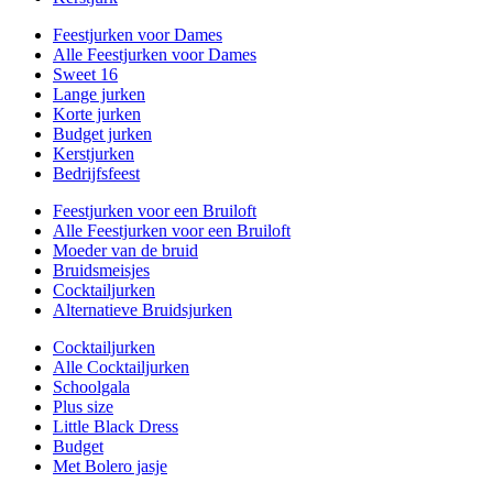
Feestjurken voor Dames
Alle Feestjurken voor Dames
Sweet 16
Lange jurken
Korte jurken
Budget jurken
Kerstjurken
Bedrijfsfeest
Feestjurken voor een Bruiloft
Alle Feestjurken voor een Bruiloft
Moeder van de bruid
Bruidsmeisjes
Cocktailjurken
Alternatieve Bruidsjurken
Cocktailjurken
Alle Cocktailjurken
Schoolgala
Plus size
Little Black Dress
Budget
Met Bolero jasje