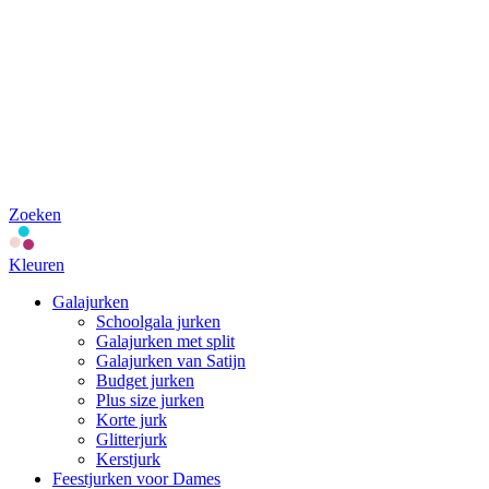
Zoeken
Kleuren
Galajurken
Schoolgala jurken
Galajurken met split
Galajurken van Satijn
Budget jurken
Plus size jurken
Korte jurk
Glitterjurk
Kerstjurk
Feestjurken voor Dames