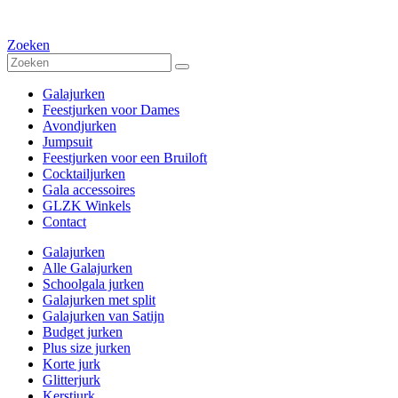
Zoeken
Galajurken
Feestjurken voor Dames
Avondjurken
Jumpsuit
Feestjurken voor een Bruiloft
Cocktailjurken
Gala accessoires
GLZK Winkels
Contact
Galajurken
Alle Galajurken
Schoolgala jurken
Galajurken met split
Galajurken van Satijn
Budget jurken
Plus size jurken
Korte jurk
Glitterjurk
Kerstjurk