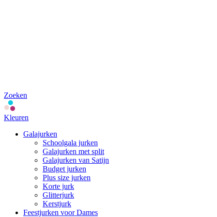
Zoeken
Kleuren
Galajurken
Schoolgala jurken
Galajurken met split
Galajurken van Satijn
Budget jurken
Plus size jurken
Korte jurk
Glitterjurk
Kerstjurk
Feestjurken voor Dames