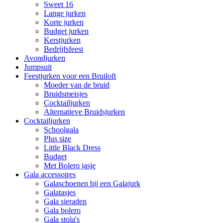
Sweet 16
Lange jurken
Korte jurken
Budget jurken
Kerstjurken
Bedrijfsfeest
Avondjurken
Jumpsuit
Feestjurken voor een Bruiloft
Moeder van de bruid
Bruidsmeisjes
Cocktailjurken
Alternatieve Bruidsjurken
Cocktailjurken
Schoolgala
Plus size
Little Black Dress
Budget
Met Bolero jasje
Gala accessoires
Galaschoenen bij een Galajurk
Galatasjes
Gala sieraden
Gala bolero
Gala stola's