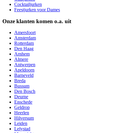
Cocktailjurken
Feestjurken voor Dames
Onze klanten komen o.a. uit
Amersfoort
Amsterdam
Rotterdam
Den Haag
Arnhem
Almere
Antwerpen
Apeldoorn
Barneveld
Breda
Bussum
Den Bosch
Deurne
Enschede
Geldrop
Heerlen
Hilversum
Leiden
Lelystad