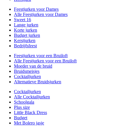
Feestjurken voor Dames
Alle Feestjurken voor Dames
Sweet 16
Lange jurken
Korte jurken
Budget jurken
Kerstjurken
Bedrijfsfeest
Feestjurken voor een Bruiloft
Alle Feestjurken voor een Bruiloft
Moeder van de bruid
Bruidsmeisjes
Cocktailjurken
Alternatieve Bruidsjurken
Cocktailjurken
Alle Cocktailjurken
Schoolgala
Plus size
Little Black Dress
Budget
Met Bolero jasje