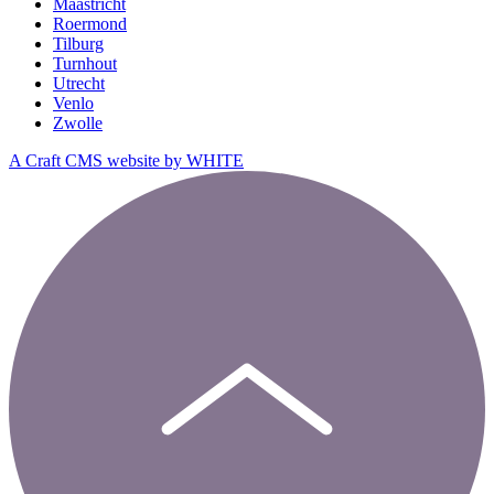
Maastricht
Roermond
Tilburg
Turnhout
Utrecht
Venlo
Zwolle
A Craft CMS website by WHITE