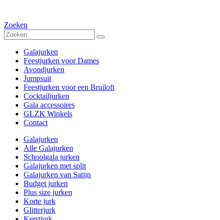
Zoeken
Galajurken
Feestjurken voor Dames
Avondjurken
Jumpsuit
Feestjurken voor een Bruiloft
Cocktailjurken
Gala accessoires
GLZK Winkels
Contact
Galajurken
Alle Galajurken
Schoolgala jurken
Galajurken met split
Galajurken van Satijn
Budget jurken
Plus size jurken
Korte jurk
Glitterjurk
Kerstjurk