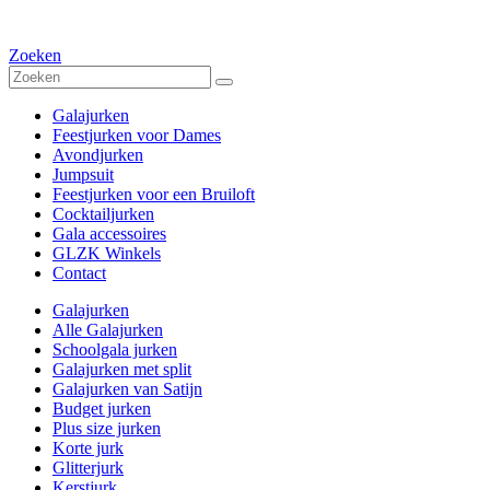
Zoeken
Galajurken
Feestjurken voor Dames
Avondjurken
Jumpsuit
Feestjurken voor een Bruiloft
Cocktailjurken
Gala accessoires
GLZK Winkels
Contact
Galajurken
Alle Galajurken
Schoolgala jurken
Galajurken met split
Galajurken van Satijn
Budget jurken
Plus size jurken
Korte jurk
Glitterjurk
Kerstjurk