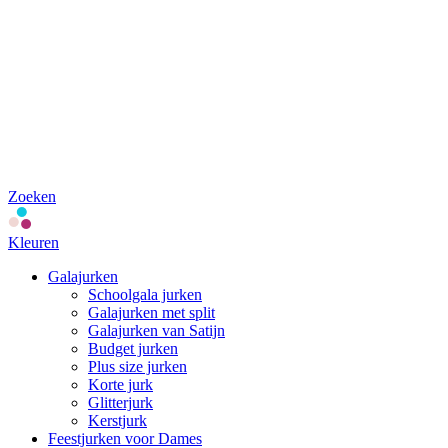
Zoeken
Kleuren
Galajurken
Schoolgala jurken
Galajurken met split
Galajurken van Satijn
Budget jurken
Plus size jurken
Korte jurk
Glitterjurk
Kerstjurk
Feestjurken voor Dames