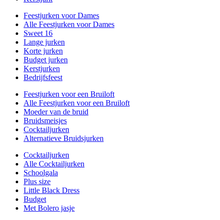
Feestjurken voor Dames
Alle Feestjurken voor Dames
Sweet 16
Lange jurken
Korte jurken
Budget jurken
Kerstjurken
Bedrijfsfeest
Feestjurken voor een Bruiloft
Alle Feestjurken voor een Bruiloft
Moeder van de bruid
Bruidsmeisjes
Cocktailjurken
Alternatieve Bruidsjurken
Cocktailjurken
Alle Cocktailjurken
Schoolgala
Plus size
Little Black Dress
Budget
Met Bolero jasje