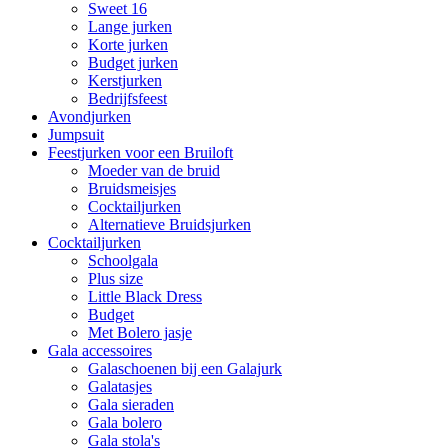
Sweet 16
Lange jurken
Korte jurken
Budget jurken
Kerstjurken
Bedrijfsfeest
Avondjurken
Jumpsuit
Feestjurken voor een Bruiloft
Moeder van de bruid
Bruidsmeisjes
Cocktailjurken
Alternatieve Bruidsjurken
Cocktailjurken
Schoolgala
Plus size
Little Black Dress
Budget
Met Bolero jasje
Gala accessoires
Galaschoenen bij een Galajurk
Galatasjes
Gala sieraden
Gala bolero
Gala stola's