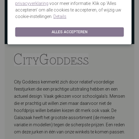
privacyverklaring
voor meer informatie. Klik op ‘Alles
accepteren’ om alle cookies te accepteren, of wijzig uw
cookie-instellingen.
Details
ALLES ACCEPTEREN
City Goddess kenmerkt zich door relatief voordelige
feestjurken die een prachtige uitstraling hebben en een
actueel design. Vaak gekozen voor schoolgala's. Mensen
die er prachtig uit willen zien maar daarvoor niet de
hoofdprijs willen betalen kiezen dit merk ook vaak. De
Galazaak heeft het grootste assortiment (de meeste
variatie in modellen) tegen de scherpste prijzen. Een reden
om deze jurken in één van onze winkels te komen passen.