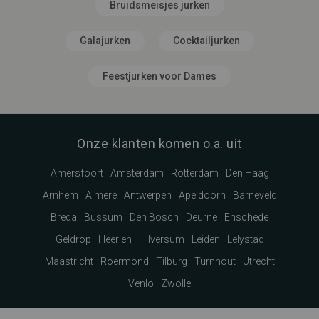
Bruidsmeisjes jurken
Galajurken
Cocktailjurken
Feestjurken voor Dames
Onze klanten komen o.a. uit
Amersfoort
Amsterdam
Rotterdam
Den Haag
Arnhem
Almere
Antwerpen
Apeldoorn
Barneveld
Breda
Bussum
Den Bosch
Deurne
Enschede
Geldrop
Heerlen
Hilversum
Leiden
Lelystad
Maastricht
Roermond
Tilburg
Turnhout
Utrecht
Venlo
Zwolle