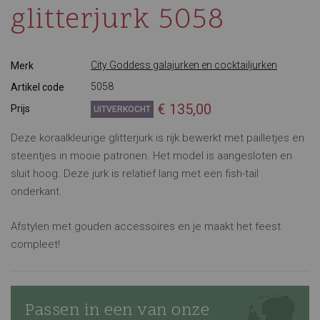
glitterjurk 5058
City Goddess galajurken en cocktailjurken
Merk
5058
Artikel code
€ 135,00
Prijs
UITVERKOCHT
Deze koraalkleurige glitterjurk is rijk bewerkt met pailletjes en
steentjes in mooie patronen. Het model is aangesloten en
sluit hoog. Deze jurk is relatief lang met een fish-tail
onderkant.
Afstylen met gouden accessoires en je maakt het feest
compleet!
Passen in een van onze