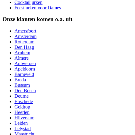
Cocktailjurken
Feestjurken voor Dames
Onze klanten komen o.a. uit
Amersfoort
Amsterdam
Rotterdam
Den Haag
Arnhem
Almere
Antwerpen
Apeldoorn
Barneveld
Breda
Bussum
Den Bosch
Deurne
Enschede
Geldrop
Heerlen
Hilversum
Leiden
Lelystad
Maastricht