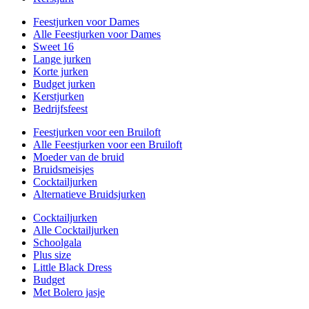
Feestjurken voor Dames
Alle Feestjurken voor Dames
Sweet 16
Lange jurken
Korte jurken
Budget jurken
Kerstjurken
Bedrijfsfeest
Feestjurken voor een Bruiloft
Alle Feestjurken voor een Bruiloft
Moeder van de bruid
Bruidsmeisjes
Cocktailjurken
Alternatieve Bruidsjurken
Cocktailjurken
Alle Cocktailjurken
Schoolgala
Plus size
Little Black Dress
Budget
Met Bolero jasje