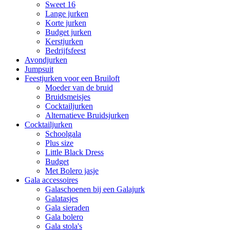
Sweet 16
Lange jurken
Korte jurken
Budget jurken
Kerstjurken
Bedrijfsfeest
Avondjurken
Jumpsuit
Feestjurken voor een Bruiloft
Moeder van de bruid
Bruidsmeisjes
Cocktailjurken
Alternatieve Bruidsjurken
Cocktailjurken
Schoolgala
Plus size
Little Black Dress
Budget
Met Bolero jasje
Gala accessoires
Galaschoenen bij een Galajurk
Galatasjes
Gala sieraden
Gala bolero
Gala stola's