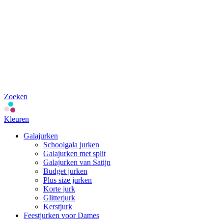
Zoeken
Kleuren
Galajurken
Schoolgala jurken
Galajurken met split
Galajurken van Satijn
Budget jurken
Plus size jurken
Korte jurk
Glitterjurk
Kerstjurk
Feestjurken voor Dames